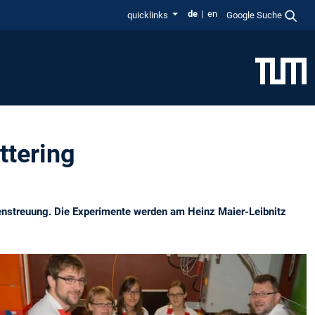
de
en
quicklinks
Google Suche
tering
nenstreuung. Die Experimente werden am Heinz Maier-Leibnitz