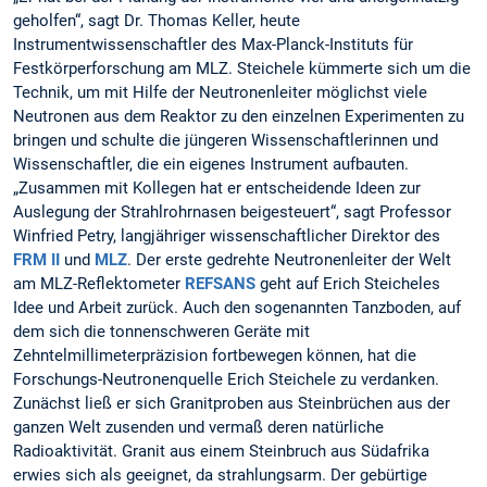
geholfen“, sagt Dr. Thomas Keller, heute
Instrumentwissenschaftler des Max-Planck-Instituts für
Festkörperforschung am MLZ. Steichele kümmerte sich um die
Technik, um mit Hilfe der Neutronenleiter möglichst viele
Neutronen aus dem Reaktor zu den einzelnen Experimenten zu
bringen und schulte die jüngeren Wissenschaftlerinnen und
Wissenschaftler, die ein eigenes Instrument aufbauten.
„Zusammen mit Kollegen hat er entscheidende Ideen zur
Auslegung der Strahlrohrnasen beigesteuert“, sagt Professor
Winfried Petry, langjähriger wissenschaftlicher Direktor des
FRM II
und
MLZ
. Der erste gedrehte Neutronenleiter der Welt
am MLZ-Reflektometer
REFSANS
geht auf Erich Steicheles
Idee und Arbeit zurück. Auch den sogenannten Tanzboden, auf
dem sich die tonnenschweren Geräte mit
Zehntelmillimeterpräzision fortbewegen können, hat die
Forschungs-Neutronenquelle Erich Steichele zu verdanken.
Zunächst ließ er sich Granitproben aus Steinbrüchen aus der
ganzen Welt zusenden und vermaß deren natürliche
Radioaktivität. Granit aus einem Steinbruch aus Südafrika
erwies sich als geeignet, da strahlungsarm. Der gebürtige