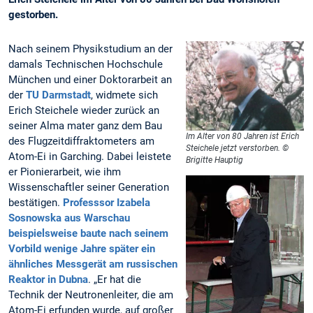
gestorben.
Nach seinem Physikstudium an der
damals Technischen Hochschule
München und einer Doktorarbeit an
der
TU Darmstadt
, widmete sich
Erich Steichele wieder zurück an
seiner Alma mater ganz dem Bau
Im Alter von 80 Jahren ist Erich
des Flugzeitdiffraktometers am
Steichele jetzt verstorben. ©
Atom-Ei in Garching. Dabei leistete
Brigitte Hauptig
er Pionierarbeit, wie ihm
Wissenschaftler seiner Generation
bestätigen.
Professsor Izabela
Sosnowska aus Warschau
beispielsweise baute nach seinem
Vorbild wenige Jahre später ein
ähnliches Messgerät am russischen
Reaktor in Dubna
. „Er hat die
Technik der Neutronenleiter, die am
Atom-Ei erfunden wurde, auf großer