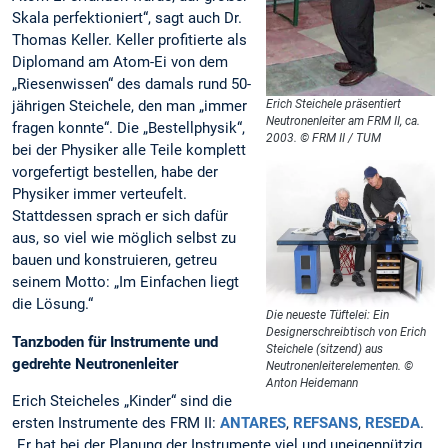
Skala perfektioniert“, sagt auch Dr.
Thomas Keller. Keller profitierte als
Diplomand am Atom-Ei von dem
„Riesenwissen“ des damals rund 50-
jährigen Steichele, den man „immer
Erich Steichele präsentiert
Neutronenleiter am FRM II, ca.
fragen konnte“. Die „Bestellphysik“,
2003. © FRM II / TUM
bei der Physiker alle Teile komplett
vorgefertigt bestellen, habe der
Physiker immer verteufelt.
Stattdessen sprach er sich dafür
aus, so viel wie möglich selbst zu
bauen und konstruieren, getreu
seinem Motto: „Im Einfachen liegt
die Lösung.“
Die neueste Tüftelei: Ein
Designerschreibtisch von Erich
Tanzboden für Instrumente und
Steichele (sitzend) aus
gedrehte Neutronenleiter
Neutronenleiterelementen. ©
Anton Heidemann
Erich Steicheles „Kinder“ sind die
ersten Instrumente des FRM II:
ANTARES
,
REFSANS
,
RESEDA
.
„Er hat bei der Planung der Instrumente viel und uneigennützig