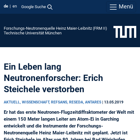
Menü
de
en
Google Suche
Forschungs-Neutronenquelle Heinz Maier-Leibnitz (FRM II)
Technische Universität München
Ein Leben lang
Neutronenforscher: Erich
Steichele verstorben
AKTUELL, WISSENSCHAFT, REFSANS, RESEDA, ANTARES
|
13.05.2019
Er hat das erste Neutronen-Flugzeitdiffraktometer der Welt mit
einem 150 Meter langen Leiter am Atom-Ei in Garching
entwickelt und die Instrumente der Forschungs-
Neutronenquelle Heinz Maier-Leibnitz mit geplant. Jetzt ist
Erich Steichele im Alter von 80 Jahren bei Bad Wörishofen