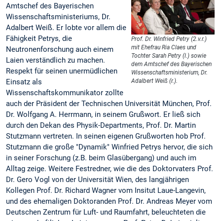
Amtschef des Bayerischen
Wissenschaftsministeriums, Dr.
Adalbert Weiß. Er lobte vor allem die
Fähigkeit Petrys, die
Prof. Dr. Winfried Petry (2.v.r.)
mit Ehefrau Ria Claes und
Neutronenforschung auch einem
Tochter Sarah Petry (l.) sowie
Laien verständlich zu machen.
dem Amtschef des Bayerischen
Respekt für seinen unermüdlichen
Wissenschaftsministerium, Dr.
Einsatz als
Adalbert Weiß (r.).
Wissenschaftskommunikator zollte
auch der Präsident der Technischen Universität München, Prof.
Dr. Wolfgang A. Herrmann, in seinem Grußwort. Er ließ sich
durch den Dekan des Physik-Departments, Prof. Dr. Martin
Stutzmann vertreten. In seinen eigenen Grußworten hob Prof.
Stutzmann die große "Dynamik" Winfried Petrys hervor, die sich
in seiner Forschung (z.B. beim Glasübergang) und auch im
Alltag zeige. Weitere Festredner, wie die des Doktorvaters Prof.
Dr. Gero Vogl von der Universität Wien, des langjährigen
Kollegen Prof. Dr. Richard Wagner vom Insitut Laue-Langevin,
und des ehemaligen Doktoranden Prof. Dr. Andreas Meyer vom
Deutschen Zentrum für Luft- und Raumfahrt, beleuchteten die