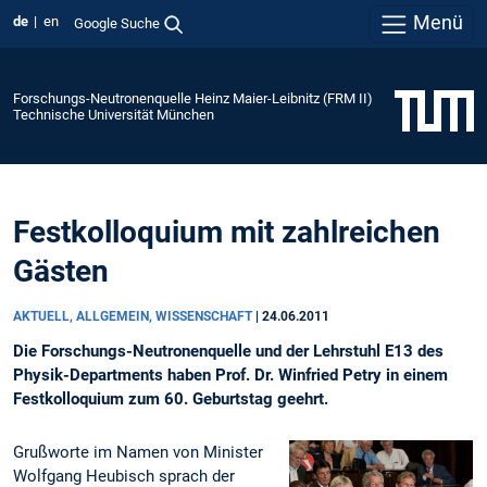
Menü
de
en
Google Suche
Forschungs-Neutronenquelle Heinz Maier-Leibnitz (FRM II)
Technische Universität München
Festkolloquium mit zahlreichen
Gästen
AKTUELL, ALLGEMEIN, WISSENSCHAFT
|
24.06.2011
Die Forschungs-Neutronenquelle und der Lehrstuhl E13 des
Physik-Departments haben Prof. Dr. Winfried Petry in einem
Festkolloquium zum 60. Geburtstag geehrt.
Grußworte im Namen von Minister
Wolfgang Heubisch sprach der