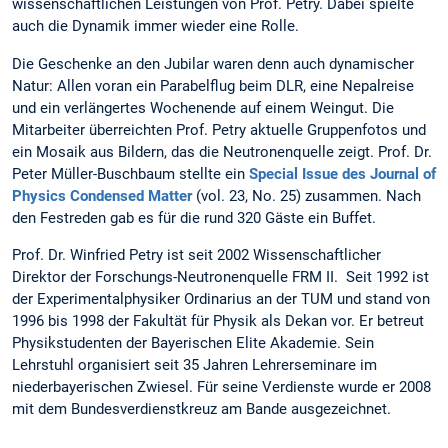
wissenschaftlichen Leistungen von Prof. Petry. Dabei spielte
auch die Dynamik immer wieder eine Rolle.
Die Geschenke an den Jubilar waren denn auch dynamischer
Natur: Allen voran ein Parabelflug beim DLR, eine Nepalreise
und ein verlängertes Wochenende auf einem Weingut. Die
Mitarbeiter überreichten Prof. Petry aktuelle Gruppenfotos und
ein Mosaik aus Bildern, das die Neutronenquelle zeigt. Prof. Dr.
Peter Müller-Buschbaum stellte ein
Special Issue des Journal of
Physics Condensed Matter
(vol. 23, No. 25) zusammen. Nach
den Festreden gab es für die rund 320 Gäste ein Buffet.
Prof. Dr. Winfried Petry ist seit 2002 Wissenschaftlicher
Direktor der Forschungs-Neutronenquelle FRM II. Seit 1992 ist
der Experimentalphysiker Ordinarius an der TUM und stand von
1996 bis 1998 der Fakultät für Physik als Dekan vor. Er betreut
Physikstudenten der Bayerischen Elite Akademie. Sein
Lehrstuhl organisiert seit 35 Jahren Lehrerseminare im
niederbayerischen Zwiesel. Für seine Verdienste wurde er 2008
mit dem Bundesverdienstkreuz am Bande ausgezeichnet.