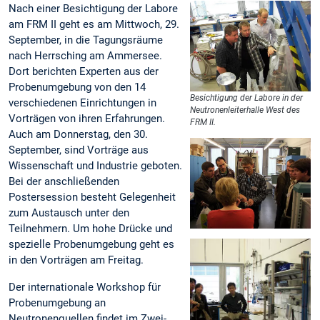
Nach einer Besichtigung der Labore
am FRM II geht es am Mittwoch, 29.
September, in die Tagungsräume
nach Herrsching am Ammersee.
Dort berichten Experten aus der
Probenumgebung von den 14
Besichtigung der Labore in der
verschiedenen Einrichtungen in
Neutronenleiterhalle West des
Vorträgen von ihren Erfahrungen.
FRM II.
Auch am Donnerstag, den 30.
September, sind Vorträge aus
Wissenschaft und Industrie geboten.
Bei der anschließenden
Postersession besteht Gelegenheit
zum Austausch unter den
Teilnehmern. Um hohe Drücke und
spezielle Probenumgebung geht es
in den Vorträgen am Freitag.
Der internationale Workshop für
Probenumgebung an
Neutronenquellen findet im Zwei-