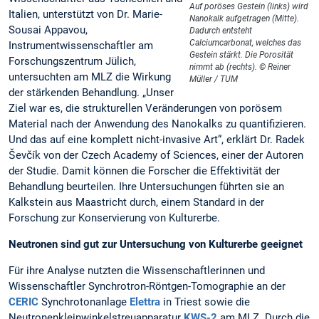
Auf poröses Gestein (links) wird
Italien, unterstützt von Dr. Marie-
Nanokalk aufgetragen (Mitte).
Sousai Appavou,
Dadurch entsteht
Calciumcarbonat, welches das
Instrumentwissenschaftler am
Gestein stärkt. Die Porosität
Forschungszentrum Jülich,
nimmt ab (rechts). © Reiner
untersuchten am MLZ die Wirkung
Müller / TUM
der stärkenden Behandlung. „Unser
Ziel war es, die strukturellen Veränderungen von porösem
Material nach der Anwendung des Nanokalks zu quantifizieren.
Und das auf eine komplett nicht-invasive Art“, erklärt Dr. Radek
Ševčík von der Czech Academy of Sciences, einer der Autoren
der Studie. Damit können die Forscher die Effektivität der
Behandlung beurteilen. Ihre Untersuchungen führten sie an
Kalkstein aus Maastricht durch, einem Standard in der
Forschung zur Konservierung von Kulturerbe.
Neutronen sind gut zur Untersuchung von Kulturerbe geeignet
Für ihre Analyse nutzten die Wissenschaftlerinnen und
Wissenschaftler Synchrotron-Röntgen-Tomographie an der
CERIC
Synchrotonanlage
Elettra
in Triest sowie die
Neutronenkleinwinkelstreuapparatur
KWS-2
am MLZ. Durch die