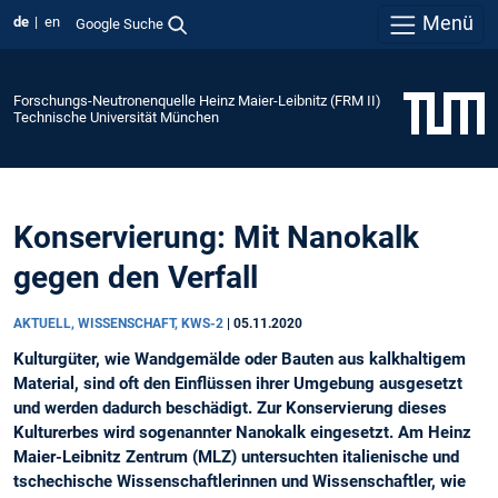
Menü
de
en
Google Suche
Forschungs-Neutronenquelle Heinz Maier-Leibnitz (FRM II)
Technische Universität München
Konservierung: Mit Nanokalk
gegen den Verfall
AKTUELL, WISSENSCHAFT, KWS-2
|
05.11.2020
Kulturgüter, wie Wandgemälde oder Bauten aus kalkhaltigem
Material, sind oft den Einflüssen ihrer Umgebung ausgesetzt
und werden dadurch beschädigt. Zur Konservierung dieses
Kulturerbes wird sogenannter Nanokalk eingesetzt. Am Heinz
Maier-Leibnitz Zentrum (MLZ) untersuchten italienische und
tschechische Wissenschaftlerinnen und Wissenschaftler, wie