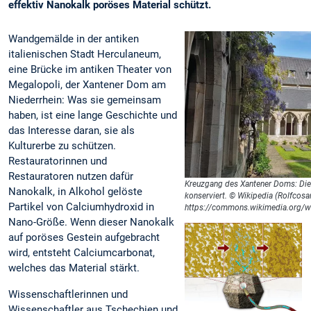
effektiv Nanokalk poröses Material schützt.
Wandgemälde in der antiken
italienischen Stadt Herculaneum,
eine Brücke im antiken Theater von
Megalopoli, der Xantener Dom am
Niederrhein: Was sie gemeinsam
haben, ist eine lange Geschichte und
das Interesse daran, sie als
Kulturerbe zu schützen.
Restauratorinnen und
Restauratoren nutzen dafür
Kreuzgang des Xantener Doms: Die
Nanokalk, in Alkohol gelöste
konserviert. © Wikipedia (Rolfcosa
Partikel von Calciumhydroxid in
https://commons.wikimedia.org/wi
Nano-Größe. Wenn dieser Nanokalk
auf poröses Gestein aufgebracht
wird, entsteht Calciumcarbonat,
welches das Material stärkt.
Wissenschaftlerinnen und
Wissenschaftler aus Tschechien und