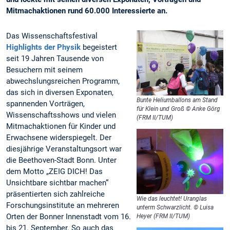
Mitmachaktionen rund 60.000 Interessierte an.
Das Wissenschaftsfestival
Highlights der Physik
begeistert
seit 19 Jahren Tausende von
Besuchern mit seinem
abwechslungsreichen Programm,
das sich in diversen Exponaten,
Bunte Heliumballons am Stand
spannenden Vorträgen,
für Klein und Groß © Anke Görg
Wissenschaftsshows und vielen
(FRM II/TUM)
Mitmachaktionen für Kinder und
Erwachsene widerspiegelt. Der
diesjährige Veranstaltungsort war
die Beethoven-Stadt Bonn. Unter
dem Motto „ZEIG DICH! Das
Unsichtbare sichtbar machen“
präsentierten sich zahlreiche
Wie das leuchtet! Uranglas
Forschungsinstitute an mehreren
unterm Schwarzlicht. © Luisa
Orten der Bonner Innenstadt vom 16.
Heyer (FRM II/TUM)
bis 21. September. So auch das