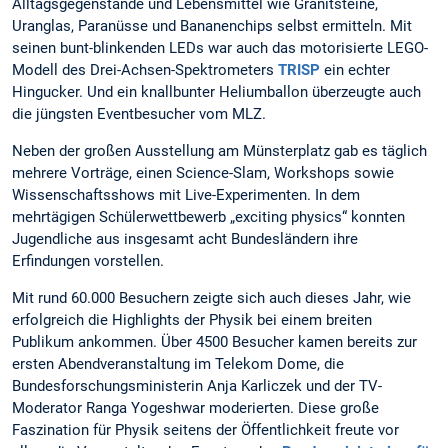
Alltagsgegenstände und Lebensmittel wie Granitsteine,
Uranglas, Paranüsse und Bananenchips selbst ermitteln. Mit
seinen bunt-blinkenden LEDs war auch das motorisierte LEGO-
Modell des Drei-Achsen-Spektrometers
TRISP
ein echter
Hingucker. Und ein knallbunter Heliumballon überzeugte auch
die jüngsten Eventbesucher vom MLZ.
Neben der großen Ausstellung am Münsterplatz gab es täglich
mehrere Vorträge, einen Science-Slam, Workshops sowie
Wissenschaftsshows mit Live-Experimenten. In dem
mehrtägigen Schülerwettbewerb „exciting physics“ konnten
Jugendliche aus insgesamt acht Bundesländern ihre
Erfindungen vorstellen.
Mit rund 60.000 Besuchern zeigte sich auch dieses Jahr, wie
erfolgreich die Highlights der Physik bei einem breiten
Publikum ankommen. Über 4500 Besucher kamen bereits zur
ersten Abendveranstaltung im Telekom Dome, die
Bundesforschungsministerin Anja Karliczek und der TV-
Moderator Ranga Yogeshwar moderierten. Diese große
Faszination für Physik seitens der Öffentlichkeit freute vor