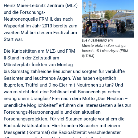
Heinz Maier-Leibnitz Zentrum (MLZ)
und die Forschungs-
Neutronenquelle FRM II, das nach
Wuppertal im Jahr 2013 bereits zum
zweiten Mal bei diesem Festival am
Start war.
Die Ausstellung am
Münsterplatz in Bonn ist gut
Die Kuriositäten am MLZ- und FRM
besucht. © Luisa Heyer (FRM
II/TUM)
II-Stand in der Zeltstadt am
Münsterplatz lockten von Montag
bis Samstag zahlreiche Besucher und sorgten für verblüffte
Gesichter und leuchtende Augen. Was haben eigentlich
Ibuprofen, Trüffel und Dino-Eier mit Neutronen zu tun? Und
warum steht dort eine Schüssel mit Bananenchips neben
neongrünem Uranglas? Frei nach dem Motto „Das Neutron –
unendliche Möglichkeiten“ erfuhren die Interessierten alles zur
Forschungs-Neutronenquelle und den aktuellen
Forschungsprojekten. Für viel Staunen sorgte vor allem die
Radioaktivitätsstation. Hier konnten Besucher mit einem
Messgerät (Kontamat) die Radioaktivität verschiedenster