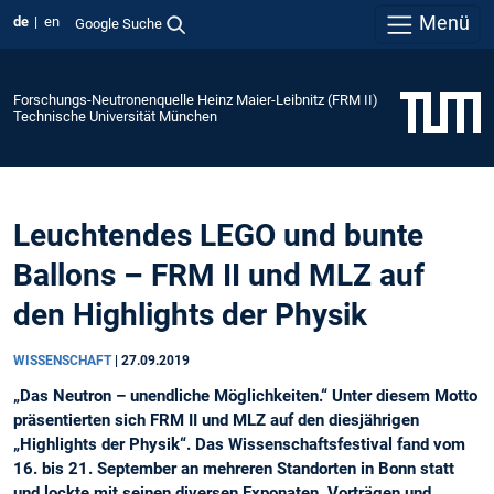
Menü
de
en
Google Suche
Forschungs-Neutronenquelle Heinz Maier-Leibnitz (FRM II)
Technische Universität München
Leuchtendes LEGO und bunte
Ballons – FRM II und MLZ auf
den Highlights der Physik
WISSENSCHAFT
|
27.09.2019
„Das Neutron – unendliche Möglichkeiten.“ Unter diesem Motto
präsentierten sich FRM II und MLZ auf den diesjährigen
„Highlights der Physik“. Das Wissenschaftsfestival fand vom
16. bis 21. September an mehreren Standorten in Bonn statt
und lockte mit seinen diversen Exponaten, Vorträgen und