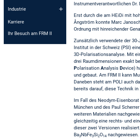
Instrumentverantwortlichen Dr.
Industrie
Erst durch die am HEiDi mit ho
Karriere
Ångström konnte Marc Janosche
Ordnung mit hinreichender Genau
Ihr Besuch am FRM II
Zunsätzlich verwendete der 30-
Institut in der Schweiz (PSI) e
3D-Polarisationsanalyse. Mit ei
drei Raumdimensionen exakt b
P
olarisation
A
nalysis
D
evice) 
und gebaut. Am FRM II kann Mu
Daneben steht am POLI auch das
bereits darauf, diese Technik i
Im Fall des Neodym-Eisenborat 
München und des Paul Scherrer I
weiteren Materialien nachgewie
gleichzeitig eine rechts- und ei
dieser zwei Versionen realisier
Ba
NbFe
Si
O
nachgewiesen.
3
3
2
14