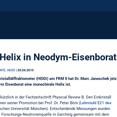
Helix in Neodym-Eisenborat
NTE, HEIDI
|
20.04.2010
stalldiffraktometer (HEiDi) am FRM II hat Dr. Marc Janoschek jet
m Eisenborat eine monochirale Helix ist.
 kürzlich in der Fachzeitschrift Physical Review B. Den Einkristall
n seiner Promotion bei Prof. Dr. Peter Böni (
Lehrstuhl E21 des
schen Universität München). Entscheidende Messungen wurden
er Forschungs-Neutronenquelle in Garching gemeinsam mit dem