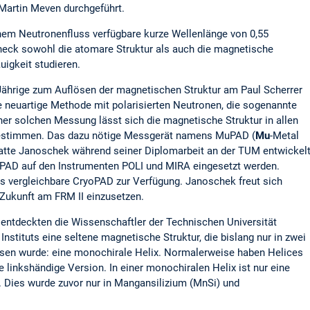
 Martin Meven durchgeführt.
hem Neutronenfluss verfügbare kurze Wellenlänge von 0,55
ck sowohl die atomare Struktur als auch die magnetische
igkeit studieren.
Jährige zum Auflösen der magnetischen Struktur am Paul Scherrer
ine neuartige Methode mit polarisierten Neutronen, die sogenannte
ner solchen Messung lässt sich die magnetische Struktur in allen
estimmen. Das dazu nötige Messgerät namens MuPAD (
Mu
-Metal
hatte Janoschek während seiner Diplomarbeit an der TUM entwickel
PAD auf den Instrumenten POLI und MIRA eingesetzt werden.
 vergleichbare CryoPAD zur Verfügung. Janoschek freut sich
n Zukunft am FRM II einzusetzen.
entdeckten die Wissenschaftler der Technischen Universität
nstituts eine seltene magnetische Struktur, die bislang nur in zwei
sen wurde: eine monochirale Helix. Normalerweise haben Helices
ne linkshändige Version. In einer monochiralen Helix ist nur eine
t. Dies wurde zuvor nur in Mangansilizium (MnSi) und