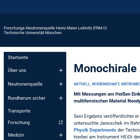
Forschungs-Neutronenquelle Heinz Maier-Leibnitz (FRM II)
Technische Universität München
Startseite
Monochirale 
Über uns
Neutronenquelle
AKTUELL, WISSENSCHAFT, INSTRUME
Mit Messungen am Heißen Einkri
Rundherum sicher
multiferroischen Material Neody
Transporte
Sein Ergebnis veröffentlichte er
Forschung
untersuchte Janoschek im Rahme
Physik Departments
der Techni
Medizin
hierbei am Instrument HEiDi d