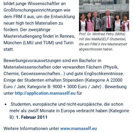
bildet junge Wissenschaftler an
Großforschungseinrichtungen wie
dem FRM II aus, um die Entwicklung
neuer high tech Materialien zu
fördern. Der zweijährige
Prof. Dr. Winfried Petry (Mitte)
Masterstudiengang findet in Rennes,
mit den MaMaSELF-Studenten,
München (LMU und TUM) und Turin
die am FRM II ihre Masterarbeit
statt.
abgeschlossen haben.
Bewerbungsvoraussetzungen sind ein Bachelor in
Materialwissenschaften oder verwandten Fächern (Physik,
Chemie, Geowissenschaften...) und gute Englischkenntnisse.
Einige der Studenten erhalten Stipendien (Kategorie A 22000
Euro / Jahr, Kategorie B: 9000 + 3000 Euro / Jahr) . Bewerbung
unter
http://application.mamaself.eu
für
Studenten, europäische und nicht-europäische, die schon
mehr als zwölf Monate in Europa verbracht haben (Kategorie
B):
1. Februar 2011
Weitere Informationen unter
www.mamaself.eu