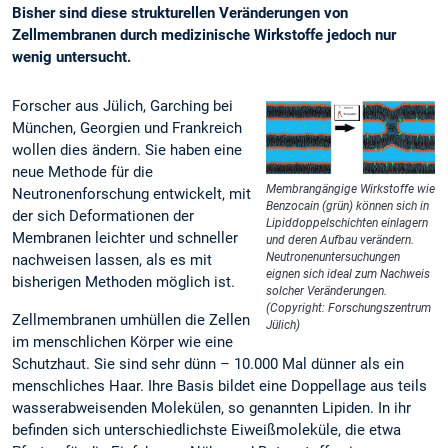
Bisher sind diese strukturellen Veränderungen von
Zellmembranen durch medizinische Wirkstoffe jedoch nur
wenig untersucht.
Forscher aus Jülich, Garching bei
München, Georgien und Frankreich
wollen dies ändern. Sie haben eine
neue Methode für die
Membrangängige Wirkstoffe wie
Neutronenforschung entwickelt, mit
Benzocain (grün) können sich in
der sich Deformationen der
Lipiddoppelschichten einlagern
Membranen leichter und schneller
und deren Aufbau verändern.
Neutronenuntersuchungen
nachweisen lassen, als es mit
eignen sich ideal zum Nachweis
bisherigen Methoden möglich ist.
solcher Veränderungen.
(Copyright: Forschungszentrum
Zellmembranen umhüllen die Zellen
Jülich)
im menschlichen Körper wie eine
Schutzhaut. Sie sind sehr dünn – 10.000 Mal dünner als ein
menschliches Haar. Ihre Basis bildet eine Doppellage aus teils
wasserabweisenden Molekülen, so genannten Lipiden. In ihr
befinden sich unterschiedlichste Eiweißmoleküle, die etwa