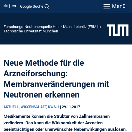
Menü
de
en
Google Suche
Forschungs-Neutronenquelle Heinz Maier-Leibnitz (FRM II)
Technische Universität München
Neue Methode für die
Arzneiforschung:
Membranveränderungen mit
Neutronen erkennen
AKTUELL, WISSENSCHAFT, KWS-1
|
29.11.2017
Medikamente können die Struktur von Zellmembranen
verändern. Das kann die Wirksamkeit der Arzneien
beeinträchtigen oder unerwünschte Nebenwirkungen auslösen.