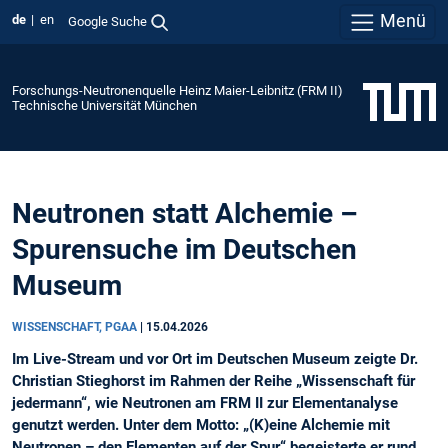
Menü
de
en
Google Suche
Forschungs-Neutronenquelle Heinz Maier-Leibnitz (FRM II)
Technische Universität München
Neutronen statt Alchemie –
Spurensuche im Deutschen
Museum
WISSENSCHAFT, PGAA
|
15.04.2026
Im Live-Stream und vor Ort im Deutschen Museum zeigte Dr.
Christian Stieghorst im Rahmen der Reihe „Wissenschaft für
jedermann“, wie Neutronen am FRM II zur Elementanalyse
genutzt werden. Unter dem Motto: „(K)eine Alchemie mit
Neutronen – den Elementen auf der Spur“ begeisterte er rund