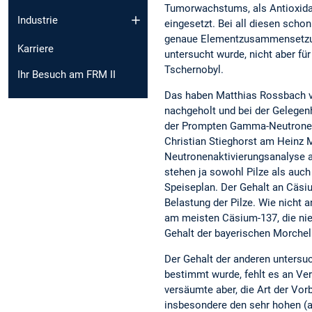
Tumorwachstums, als Antioxida
Industrie
eingesetzt. Bei all diesen scho
genaue Elementzusammensetzung
Karriere
untersucht wurde, nicht aber f
Tschernobyl.
Ihr Besuch am FRM II
Das haben Matthias Rossbach v
nachgeholt und bei der Gelegenh
der Prompten Gamma-Neutronen
Christian Stieghorst am Heinz M
Neutronenaktivierungsanalyse 
stehen ja sowohl Pilze als auch
Speiseplan. Der Gehalt an Cäsi
Belastung der Pilze. Wie nicht 
am meisten Cäsium-137, die nie
Gehalt der bayerischen Morchel
Der Gehalt der anderen untersu
bestimmt wurde, fehlt es an Ver
versäumte aber, die Art der Vo
insbesondere den sehr hohen (ab