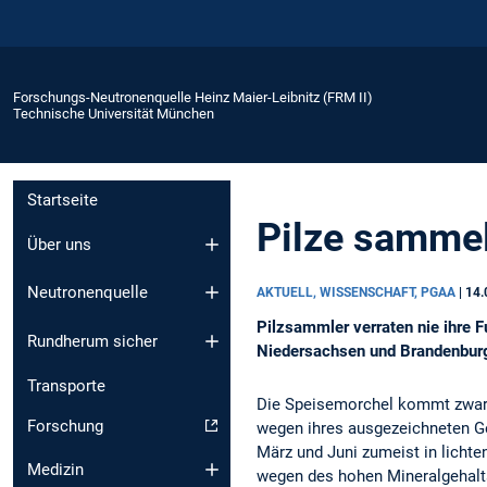
Forschungs-Neutronenquelle Heinz Maier-Leibnitz (FRM II)
Technische Universität München
Startseite
Pilze sammel
Über uns
Neutronenquelle
AKTUELL, WISSENSCHAFT, PGAA
|
14.
Pilzsammler verraten nie ihre F
Rundherum sicher
Niedersachsen und Brandenburg
Transporte
Die Speisemorchel kommt zwar i
Forschung
wegen ihres ausgezeichneten Ge
März und Juni zumeist in lichte
Medizin
wegen des hohen Mineralgehalt