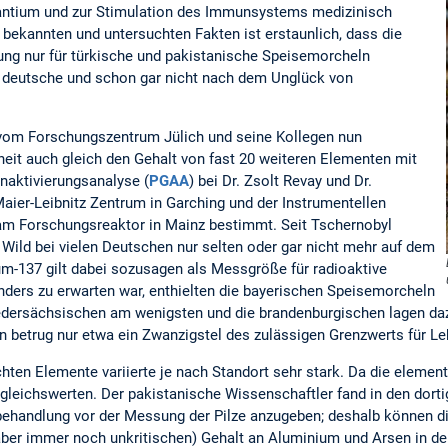
ntium und zur Stimulation des Immunsystems medizinisch
n bekannten und untersuchten Fakten ist erstaunlich, dass die
 nur für türkische und pakistanische Speisemorcheln
ür deutsche und schon gar nicht nach dem Unglück von
om Forschungszentrum Jülich und seine Kollegen nun
eit auch gleich den Gehalt von fast 20 weiteren Elementen mit
aktivierungsanalyse (
PGAA
) bei Dr. Zsolt Revay und Dr.
aier-Leibnitz Zentrum in Garching und der Instrumentellen
am Forschungsreaktor in Mainz bestimmt. Seit Tschernobyl
 Wild bei vielen Deutschen nur selten oder gar nicht mehr auf dem
um-137 gilt dabei sozusagen als Messgröße für radioaktive
anders zu erwarten war, enthielten die bayerischen Speisemorcheln
dersächsischen am wenigsten und die brandenburgischen lagen daz
n betrug nur etwa ein Zwanzigstel des zulässigen Grenzwerts für Le
chten Elemente variierte je nach Standort sehr stark. Da die elem
gleichswerten. Der pakistanische Wissenschaftler fand in den dortig
rbehandlung vor der Messung der Pilze anzugeben; deshalb können 
er immer noch unkritischen) Gehalt an Aluminium und Arsen in den d