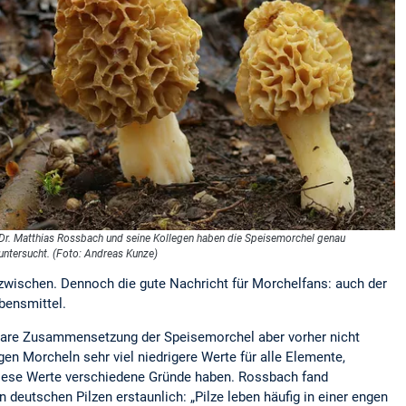
Dr. Matthias Rossbach und seine Kollegen haben die Speisemorchel genau
untersucht. (Foto: Andreas Kunze)
wischen. Dennoch die gute Nachricht für Morchelfans: auch der
bensmittel.
entare Zusammensetzung der Speisemorchel aber vorher nicht
en Morcheln sehr viel niedrigere Werte für alle Elemente,
diese Werte verschiedene Gründe haben. Rossbach fand
eutschen Pilzen erstaunlich: „Pilze leben häufig in einer engen