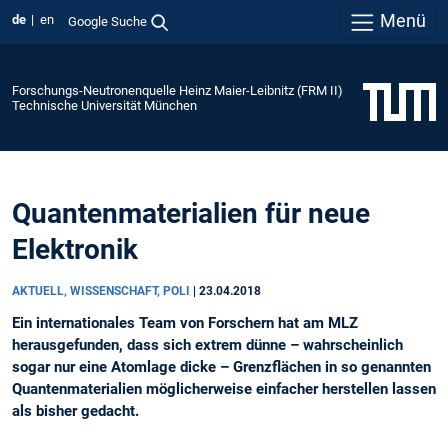
Menü
de
en
Google Suche
Forschungs-Neutronenquelle Heinz Maier-Leibnitz (FRM II)
Technische Universität München
Quantenmaterialien für neue
Elektronik
AKTUELL, WISSENSCHAFT, POLI
|
23.04.2018
Ein internationales Team von Forschern hat am MLZ
herausgefunden, dass sich extrem dünne – wahrscheinlich
sogar nur eine Atomlage dicke – Grenzflächen in so genannten
Quantenmaterialien möglicherweise einfacher herstellen lassen
als bisher gedacht.