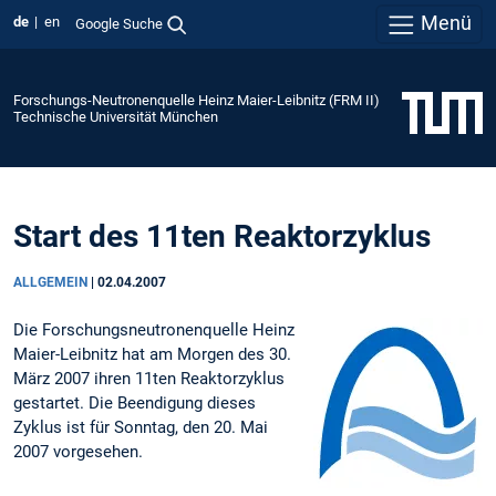
Menü
de
en
Google Suche
Forschungs-Neutronenquelle Heinz Maier-Leibnitz (FRM II)
Technische Universität München
Start des 11ten Reaktorzyklus
ALLGEMEIN
|
02.04.2007
Die Forschungsneutronenquelle Heinz
Maier-Leibnitz hat am Morgen des 30.
März 2007 ihren 11ten Reaktorzyklus
gestartet. Die Beendigung dieses
Zyklus ist für Sonntag, den 20. Mai
2007 vorgesehen.