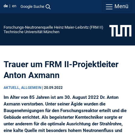
Menü
de
en
Google Suche
Forschungs-Neutronenquelle Heinz Maier-Leibnitz (FRM II)
Technische Universität München
Trauer um FRM II-Projektleiter
Anton Axmann
AKTUELL, ALLGEMEIN
|
20.09.2022
Im Alter von 85 Jahren ist am 30. August 2022 Dr. Anton
Axmann verstorben. Unter seiner Ägide wurden die
Baugenehmigungen für den Forschungsreaktor erteilt und die
Gebäude errichtet. Als begeisterter Kerntechniker sorgte er
unter anderem für die optimale Ausrichtung der Strahlrohre,
eine kalte Quelle mit besonders hohem Neutronenfluss und