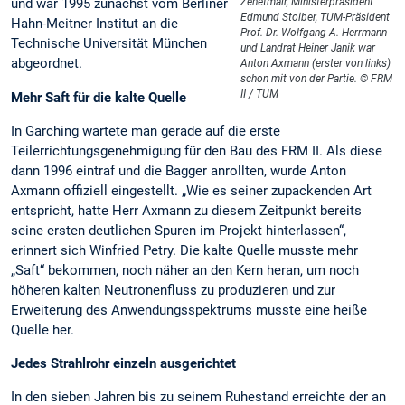
und war 1995 zunächst vom Berliner
Zehetmair, Ministerpräsident
Edmund Stoiber, TUM-Präsident
Hahn-Meitner Institut an die
Prof. Dr. Wolfgang A. Herrmann
Technische Universität München
und Landrat Heiner Janik war
abgeordnet.
Anton Axmann (erster von links)
schon mit von der Partie. © FRM
II / TUM
Mehr Saft für die kalte Quelle
In Garching wartete man gerade auf die erste
Teilerrichtungsgenehmigung für den Bau des FRM II. Als diese
dann 1996 eintraf und die Bagger anrollten, wurde Anton
Axmann offiziell eingestellt. „Wie es seiner zupackenden Art
entspricht, hatte Herr Axmann zu diesem Zeitpunkt bereits
seine ersten deutlichen Spuren im Projekt hinterlassen“,
erinnert sich Winfried Petry. Die kalte Quelle musste mehr
„Saft“ bekommen, noch näher an den Kern heran, um noch
höheren kalten Neutronenfluss zu produzieren und zur
Erweiterung des Anwendungsspektrums musste eine heiße
Quelle her.
Jedes Strahlrohr einzeln ausgerichtet
In den sieben Jahren bis zu seinem Ruhestand erreichte der an