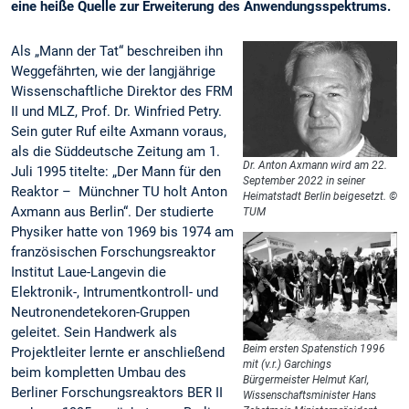
eine heiße Quelle zur Erweiterung des Anwendungsspektrums.
Als „Mann der Tat“ beschreiben ihn
Weggefährten, wie der langjährige
Wissenschaftliche Direktor des FRM
II und MLZ, Prof. Dr. Winfried Petry.
Sein guter Ruf eilte Axmann voraus,
als die Süddeutsche Zeitung am 1.
Dr. Anton Axmann wird am 22.
Juli 1995 titelte: „Der Mann für den
September 2022 in seiner
Reaktor – Münchner TU holt Anton
Heimatstadt Berlin beigesetzt. ©
Axmann aus Berlin“. Der studierte
TUM
Physiker hatte von 1969 bis 1974 am
französischen Forschungsreaktor
Institut Laue-Langevin die
Elektronik-, Intrumentkontroll- und
Neutronendetekoren-Gruppen
geleitet. Sein Handwerk als
Beim ersten Spatenstich 1996
Projektleiter lernte er anschließend
mit (v.r.) Garchings
beim kompletten Umbau des
Bürgermeister Helmut Karl,
Berliner Forschungsreaktors BER II
Wissenschaftsminister Hans