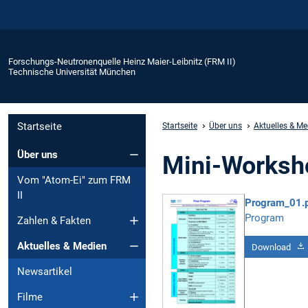
Forschungs-Neutronenquelle Heinz Maier-Leibnitz (FRM II)
Technische Universität München
Startseite
Startseite
Über uns
Aktuelles & Me
Über uns
Mini-Worksho
Vom "Atom-Ei" zum FRM
II
Program_01.
Program
Zahlen & Fakten
Aktuelles & Medien
Download
Newsartikel
Filme