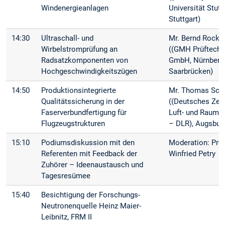
Windenergieanlagen
Universität Stuttg
Stuttgart)
14:30
Ultraschall- und
Mr. Bernd Rocks
Wirbelstromprüfung an
((GMH Prüftechn
Radsatzkomponenten von
GmbH, Nürnberg)
Hochgeschwindigkeitszügen
Saarbrücken)
14:50
Produktionsintegrierte
Mr. Thomas Sch
Qualitätssicherung in der
((Deutsches Zen
Faserverbundfertigung für
Luft- und Raumfa
Flugzeugstrukturen
– DLR), Augsbur
15:10
Podiumsdiskussion mit den
Moderation: Prof
Referenten mit Feedback der
Winfried Petry
Zuhörer – Ideenaustausch und
Tagesresümee
15:40
Besichtigung der Forschungs-
Neutronenquelle Heinz Maier-
Leibnitz, FRM II