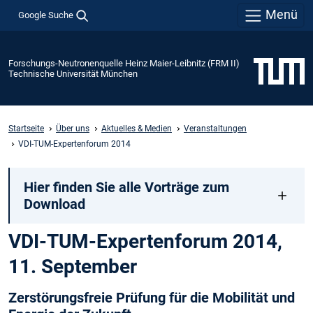
Menü
Google Suche
Forschungs-Neutronenquelle Heinz Maier-Leibnitz (FRM II)
Technische Universität München
Startseite
Über uns
Aktuelles & Medien
Veranstaltungen
VDI-TUM-Expertenforum 2014
Hier finden Sie alle Vorträge zum
Download
VDI-TUM-Expertenforum 2014,
11. September
Zerstörungsfreie Prüfung für die Mobilität und