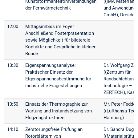
Kunststoffmantelrohrverbindungen
((IMA Materialf
der Fernwärmetechnik
und Anwendungs
GmbH), Dresden
12:00
Mittagsimbiss im Foyer
Anschließend Posterpräsentation
sowie Möglichkeit für bilaterale
Kontakte und Gespräche in kleiner
Runde
13:30
Eigenspannungsanalyse:
Dr. Wolfgang Zin
Praktischer Einsatz der
((Zentrum für
Eigenspannungsbestimmung für
Randschichtanaly
industrielle Fragestellungen
technologie –
ZERTECH), Kass
13:50
Einsatz der Thermographie zur
Mr. Peter Fedder
Wartung und Instandsetzung von
((Lufthansa Tech
Flugzeugstrukturen
Hamburg)
14:10
Zerstörungsfreie Prüfung an
Dr. Sandra Duga
Rotorblättern von
((Materialprüfun