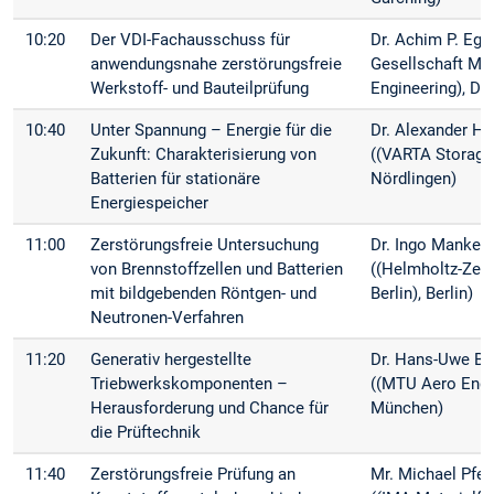
10:20
Der VDI-Fachausschuss für
Dr. Achim P. Egge
anwendungsnahe zerstörungsfreie
Gesellschaft Mat
Werkstoff- und Bauteilprüfung
Engineering), Dü
10:40
Unter Spannung – Energie für die
Dr. Alexander Hi
Zukunft: Charakterisierung von
((VARTA Storag
Batterien für stationäre
Nördlingen)
Energiespeicher
11:00
Zerstörungsfreie Untersuchung
Dr. Ingo Manke
von Brennstoffzellen und Batterien
((Helmholtz-Zen
mit bildgebenden Röntgen- und
Berlin), Berlin)
Neutronen-Verfahren
11:20
Generativ hergestellte
Dr. Hans-Uwe Ba
Triebwerkskomponenten –
((MTU Aero Engi
Herausforderung und Chance für
München)
die Prüftechnik
11:40
Zerstörungsfreie Prüfung an
Mr. Michael Pfeif