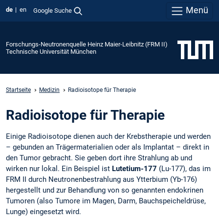
Menü
de
en
Google Suche
Forschungs-Neutronenquelle Heinz Maier-Leibnitz (FRM II)
Technische Universität München
Startseite
Medizin
Radioisotope für Therapie
Radioisotope für Therapie
Einige Radioisotope dienen auch der Krebstherapie und werden
– gebunden an Trägermaterialien oder als Implantat – direkt in
den Tumor gebracht. Sie geben dort ihre Strahlung ab und
wirken nur lokal. Ein Beispiel ist
Lutetium-177
(Lu-177), das im
FRM II durch Neutronenbestrahlung aus Ytterbium (Yb-176)
hergestellt und zur Behandlung von so genannten endokrinen
Tumoren (also Tumore im Magen, Darm, Bauchspeicheldrüse,
Lunge) eingesetzt wird.