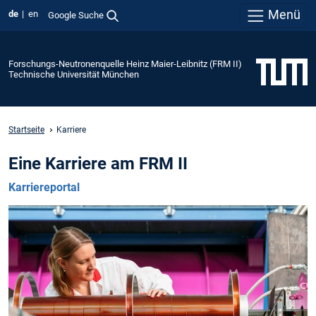
Menü
de
en
Google Suche
Forschungs-Neutronenquelle Heinz Maier-Leibnitz (FRM II)
Technische Universität München
Startseite
Karriere
Eine Karriere am FRM II
Karriereportal