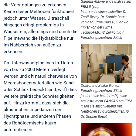
Gamma Aktivierungsanalyse am
die Verstopfungen zu erkennen.
FRM II (v.l.):
Keine dieser Methoden funktioniert
Instrumentwissenschaftler Dr.
Zsolt Revay, Dr. Sophie Bouat
jedoch unter Wasser. Ultraschall
von der Firma SAVED, Ludovic
hingegen dringt problemlos in
Pinier von der Firma
Wasser ein, allerdings sind durch die
TechnipFMC. © Zeljko Ilic /
Pipelinewand die Hydratblöcke nur
Forschungszentrum Jülich
im Nahbereich von außen zu
erkennen.
Da Unterwasserpipelines in Tiefen
von bis zu 2000 Metern verlegt
werden und oft natürlicherweise von
Meeresbodenmaterialien wie Sand
Doktorand Zeljko Ilic vom
oder Schlick bedeckt sind, wirft dies
Forschungszentrum Jülich
weitere praktische Schwierigkeiten
justiert eine halbierte Pipeline
am Instrument FANGAS am FRM
auf. Hinzu kommt, dass sich die
II, um sie anschließend mit
akustischen Impedanzen der
Neutronen zu durchleuchten. ©
Hydratphase und anderen Phasen
Dr. Sophie Bouat
des Rohölgemischs kaum
unterscheiden.