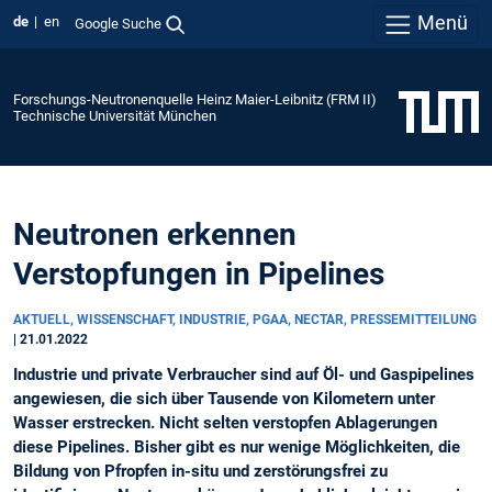
Menü
de
en
Google Suche
Forschungs-Neutronenquelle Heinz Maier-Leibnitz (FRM II)
Technische Universität München
Neutronen erkennen
Verstopfungen in Pipelines
AKTUELL, WISSENSCHAFT, INDUSTRIE, PGAA, NECTAR, PRESSEMITTEILUNG
|
21.01.2022
Industrie und private Verbraucher sind auf Öl- und Gaspipelines
angewiesen, die sich über Tausende von Kilometern unter
Wasser erstrecken. Nicht selten verstopfen Ablagerungen
diese Pipelines. Bisher gibt es nur wenige Möglichkeiten, die
Bildung von Pfropfen in-situ und zerstörungsfrei zu