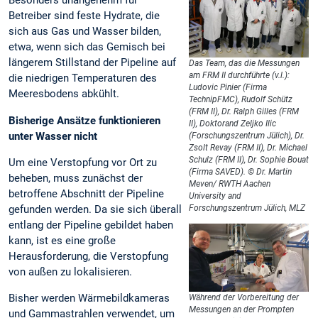
Besonders unangenehm für
Betreiber sind feste Hydrate, die
sich aus Gas und Wasser bilden,
etwa, wenn sich das Gemisch bei
längerem Stillstand der Pipeline auf
Das Team, das die Messungen
am FRM II durchführte (v.l.):
die niedrigen Temperaturen des
Ludovic Pinier (Firma
Meeresbodens abkühlt.
TechnipFMC), Rudolf Schütz
(FRM II), Dr. Ralph Gilles (FRM
Bisherige Ansätze funktionieren
II), Doktorand Zeljko Ilic
unter Wasser nicht
(Forschungszentrum Jülich), Dr.
Zsolt Revay (FRM II), Dr. Michael
Schulz (FRM II), Dr. Sophie Bouat
Um eine Verstopfung vor Ort zu
(Firma SAVED). © Dr. Martin
beheben, muss zunächst der
Meven/ RWTH Aachen
betroffene Abschnitt der Pipeline
University and
gefunden werden. Da sie sich überall
Forschungszentrum Jülich, MLZ
entlang der Pipeline gebildet haben
kann, ist es eine große
Herausforderung, die Verstopfung
von außen zu lokalisieren.
Bisher werden Wärmebildkameras
Während der Vorbereitung der
Messungen an der Prompten
und Gammastrahlen verwendet, um