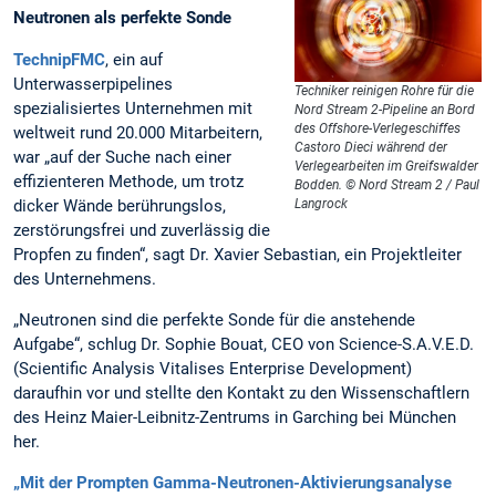
Neutronen als perfekte Sonde
TechnipFMC
, ein auf
Unterwasserpipelines
Techniker reinigen Rohre für die
spezialisiertes Unternehmen mit
Nord Stream 2-Pipeline an Bord
des Offshore-Verlegeschiffes
weltweit rund 20.000 Mitarbeitern,
Castoro Dieci während der
war „auf der Suche nach einer
Verlegearbeiten im Greifswalder
effizienteren Methode, um trotz
Bodden. © Nord Stream 2 / Paul
dicker Wände berührungslos,
Langrock
zerstörungsfrei und zuverlässig die
Propfen zu finden“, sagt Dr. Xavier Sebastian, ein Projektleiter
des Unternehmens.
„Neutronen sind die perfekte Sonde für die anstehende
Aufgabe“, schlug Dr. Sophie Bouat, CEO von Science-S.A.V.E.D.
(Scientific Analysis Vitalises Enterprise Development)
daraufhin vor und stellte den Kontakt zu den Wissenschaftlern
des Heinz Maier-Leibnitz-Zentrums in Garching bei München
her.
„Mit der Prompten Gamma-Neutronen-Aktivierungsanalyse