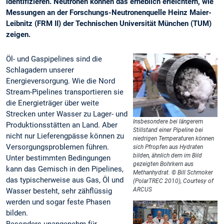
identifizieren. Neutronen können das erheblich erleichtern, wie
Messungen an der Forschungs-Neutronenquelle Heinz Maier-
Leibnitz (FRM II) der Technischen Universität München (TUM)
zeigen.
Öl- und Gaspipelines sind die
Schlagadern unserer
Energieversorgung. Wie die Nord
Stream-Pipelines transportieren sie
die Energieträger über weite
Strecken unter Wasser zu Lager- und
Insbesondere bei längerem
Produktionsstätten an Land. Aber
Stillstand einer Pipeline bei
nicht nur Lieferengpässe können zu
niedrigen Temperaturen können
Versorgungsproblemen führen.
sich Pfropfen aus Hydraten
bilden, ähnlich dem im Bild
Unter bestimmten Bedingungen
gezeigten Bohrkern aus
kann das Gemisch in den Pipelines,
Methanhydrat. © Bill Schmoker
das typischerweise aus Gas, Öl und
(PolarTREC 2010), Courtesy of
ARCUS
Wasser besteht, sehr zähflüssig
werden und sogar feste Phasen
bilden.