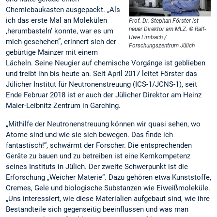
Chemiebaukasten ausgepackt. „Als
ich das erste Mal an Molekülen
Prof. Dr. Stephan Förster ist
neuer Direktor am MLZ. © Ralf-
‚herumbasteln‘ konnte, war es um
Uwe Limbach /
mich geschehen“, erinnert sich der
Forschungszentrum Jülich
gebürtige Mainzer mit einem
Lächeln. Seine Neugier auf chemische Vorgänge ist geblieben
und treibt ihn bis heute an. Seit April 2017 leitet Förster das
Jülicher Institut für Neutronenstreuung (ICS-1/JCNS-1), seit
Ende Februar 2018 ist er auch der Jülicher Direktor am Heinz
Maier-Leibnitz Zentrum in Garching.
„Mithilfe der Neutronenstreuung können wir quasi sehen, wo
Atome sind und wie sie sich bewegen. Das finde ich
fantastisch!“, schwärmt der Forscher. Die entsprechenden
Geräte zu bauen und zu betreiben ist eine Kernkompetenz
seines Instituts in Jülich. Der zweite Schwerpunkt ist die
Erforschung „Weicher Materie“. Dazu gehören etwa Kunststoffe,
Cremes, Gele und biologische Substanzen wie Eiweißmoleküle.
„Uns interessiert, wie diese Materialien aufgebaut sind, wie ihre
Bestandteile sich gegenseitig beeinflussen und was man