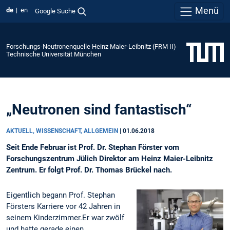
Menü
de
en
Google Suche
Forschungs-Neutronenquelle Heinz Maier-Leibnitz (FRM II)
Technische Universität München
„Neutronen sind fantastisch“
AKTUELL, WISSENSCHAFT, ALLGEMEIN
|
01.06.2018
Seit Ende Februar ist Prof. Dr. Stephan Förster vom
Forschungszentrum Jülich Direktor am Heinz Maier-Leibnitz
Zentrum. Er folgt Prof. Dr. Thomas Brückel nach.
Eigentlich begann Prof. Stephan
Försters Karriere vor 42 Jahren in
seinem Kinderzimmer.Er war zwölf
und hatte gerade einen