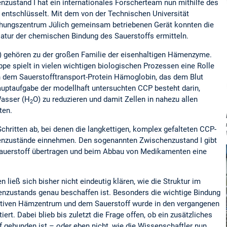
nzustand I hat ein internationales Forscherteam nun mithilfe des
F
entschlüsselt. Mit dem von der Technischen Universität
ungszentrum Jülich gemeinsam betriebenen Gerät konnten die
atur der chemischen Bindung des Sauerstoffs ermitteln.
 gehören zu der großen Familie der eisenhaltigen Hämenzyme.
pe spielt in vielen wichtigen biologischen Prozessen eine Rolle
in dem Sauerstofftransport-Protein Hämoglobin, das dem Blut
uptaufgabe der modellhaft untersuchten CCP besteht darin,
Wasser (H
O) zu reduzieren und damit Zellen in nahezu allen
2
ten.
Schritten ab, bei denen die langkettigen, komplex gefalteten CCP-
nzustände einnehmen. Den sogenannten Zwischenzustand I gibt
Sauerstoff übertragen und beim Abbau von Medikamenten eine
 ließ sich bisher nicht eindeutig klären, wie die Struktur im
nzustands genau beschaffen ist. Besonders die wichtige Bindung
tiven Hämzentrum und dem Sauerstoff wurde in den vergangenen
iert. Dabei blieb bis zuletzt die Frage offen, ob ein zusätzliches
gebunden ist – oder eben nicht, wie die Wissenschaftler nun