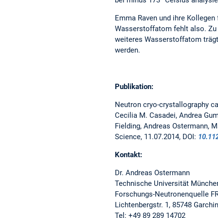
bei minus 173° Celsius analysi
Emma Raven und ihre Kollegen f
Wasserstoffatom fehlt also. Zu
weiteres Wasserstoffatom träg
werden.
Publikation:
Neutron cryo-crystallography ca
Cecilia M. Casadei, Andrea Gumi
Fielding, Andreas Ostermann, M
Science, 11.07.2014, DOI:
10.11
Kontakt:
Dr. Andreas Ostermann
Technische Universität Münche
Forschungs-Neutronenquelle FR
Lichtenbergstr. 1, 85748 Garchi
Tel: +49 89 289 14702