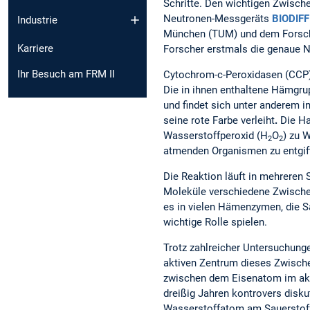
Schritte. Den wichtigen Zwische
Neutronen-Messgeräts
BIODIF
Industrie
München (TUM) und dem Forsch
Karriere
Forscher erstmals die genaue N
Ihr Besuch am FRM II
Cytochrom-c-Peroxidasen (CCP)
Die in ihnen enthaltene Hämgrup
und findet sich unter anderem 
seine rote Farbe verleiht
.
Die Ha
Wasserstoffperoxid (H
O
) zu 
2
2
atmenden Organismen zu entgif
Die Reaktion läuft in mehreren 
Moleküle verschiedene Zwische
es in vielen Hämenzymen, die 
wichtige Rolle spielen.
Trotz zahlreicher Untersuchungen
aktiven Zentrum dieses Zwische
zwischen dem Eisenatom im ak
dreißig Jahren kontrovers diskut
Wasserstoffatom am Sauerstoff 