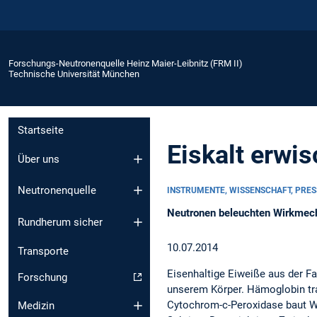
Forschungs-Neutronenquelle Heinz Maier-Leibnitz (FRM II)
Technische Universität München
Startseite
Eiskalt erwis
Über uns
Neutronenquelle
INSTRUMENTE, WISSENSCHAFT, PRE
Neutronen beleuchten Wirkmec
Rundherum sicher
10.07.2014
Transporte
Eisenhaltige Eiweiße aus der F
Forschung
unserem Körper. Hämoglobin tra
Cytochrom-c-Peroxidase baut Wa
Medizin