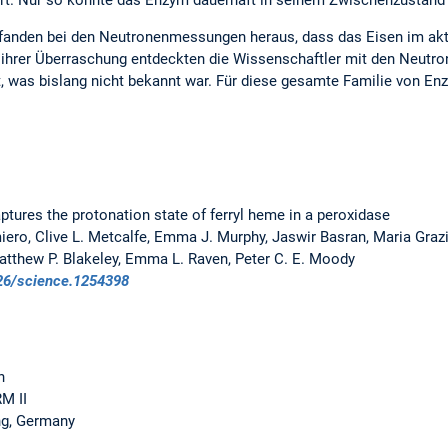
ert. Nur so konnte das Enzym dauerhaft in seinem Zwischenzustand 
anden bei den Neutronenmessungen heraus, dass das Eisen im akti
 ihrer Überraschung entdeckten die Wissenschaftler mit den Neut
t, was bislang nicht bekannt war. Für diese gesamte Familie von
ptures the protonation state of ferryl heme in a peroxidase
ero, Clive L. Metcalfe, Emma J. Murphy, Jaswir Basran, Maria Grazia 
atthew P. Blakeley, Emma L. Raven, Peter C. E. Moody
26/science.1254398
n
M II
ng, Germany