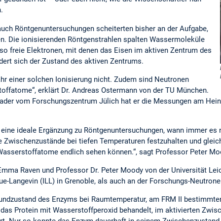
.
uch Röntgenuntersuchungen scheiterten bisher an der Aufgabe,
en. Die ionisierenden Röntgenstrahlen spalten Wassermoleküle
 so freie Elektronen, mit denen das Eisen im aktiven Zentrum des
dert sich der Zustand des aktiven Zentrums.
ahr einer solchen Ionisierung nicht. Zudem sind Neutronen
toffatome“, erklärt Dr. Andreas Ostermann von der TU München.
der vom Forschungszentrum Jülich hat er die Messungen am Heinz 
 eine ideale Ergänzung zu Röntgenuntersuchungen, wann immer es n
e Zwischenzustände bei tiefen Temperaturen festzuhalten und gleich
e Wasserstoffatome endlich sehen können.“, sagt Professor Peter Moo
Emma Raven und Professor Dr. Peter Moody von der Universität Lei
ue-Langevin (ILL) in Grenoble, als auch an der Forschungs-Neutrone
rundzustand des Enzyms bei Raumtemperatur, am FRM II bestimmten 
das Protein mit Wasserstoffperoxid behandelt, im aktivierten Zwi