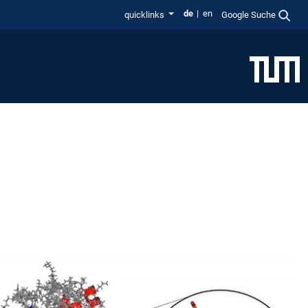
de
en
quicklinks
Google Suche