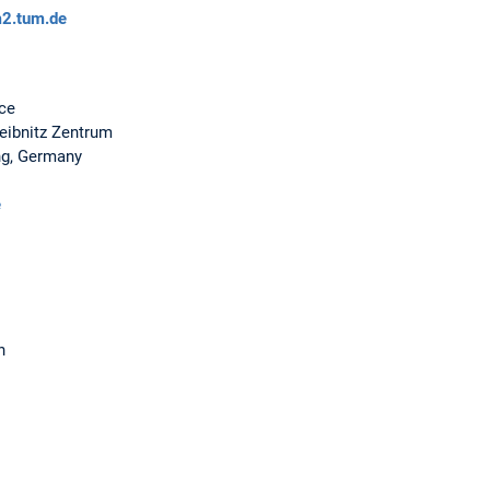
2.tum.de
nce
eibnitz Zentrum
ng, Germany
e
n