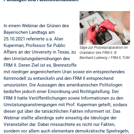
In einem Webinar der Grünen des
Bayerischen Landtags am
25.10.2021 referierte u.a. Alan
Kuperman, Professor für Public
Säge zur Probenpräparation im
Affairs an der University in Texas, zu
Uranlabor des FRM II. ©
Bernhard Ludewig / FRM II, TUM
den Umrüstungsbemühungen des
FRM II. Deren Ziel ist es, Brennstoffe
mit niedriger angereichertem Uran sowie ein entsprechendes
Kernmodell zu entwickeln und den FRM II entsprechend
umzurüsten. Die Aussagen des amerikanischen Politologen
bedürfen jedoch einer Einordnung und Richtigstellung. Der
FRM II hatte Veröffentlichungen sowie Informationen zu den
Umrüstungsanstrengungen mit Prof. Kuperman geteilt, sodass
dieser gut über die tatsächlichen Fakten informiert ist. Das
Webinar stellte allerdings sehr einseitig die Ideologie der
Veranstalter dar. Dabei missachtete es nicht nur Fakten,
sondern vor allem auch elementare demokratische Spielregeln,