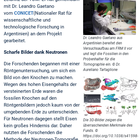
mit Dr. Leandro Gaetano
vom
CONICET
(Nationaler Rat für
wissenschaftliche und
technologische Forschung in
Argentinien) an dem Projekt
Dr. Leandro Gaetano aus
gearbeitet.
Argentinien bereitet den
Versuchsaufbau am FRM II vor
Scharfe Bilder dank Neutronen
und legt die Fossilien in den
Probenhalter für die
Die Forschenden begannen mit einer
Tomographie ein. © Dr.
Aureliano Tartaglione
Röntgenuntersuchung, um sich ein
Bild von den Knochen zu machen.
Wegen des hohen Eisengehalts der
versteinerten Erde waren die
fossilen Knochen auf den
Röntgenbildern jedoch kaum von der
umgebenden Erde zu unterscheiden.
Für Neutronen dagegen stellt Eisen
Die 3D-Bilder zeigen die
kein großes Hindernis dar. Daher
überraschenden Merkmale des
Funds. ©
nutzten die Forschenden die
https://doi.org/10.1038/s41598-
Methode der Neutronen-Tomografie