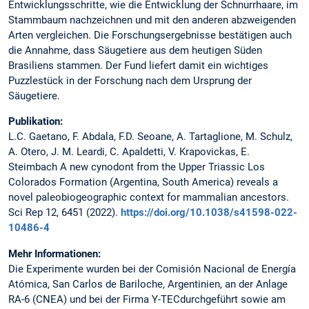
Entwicklungsschritte, wie die Entwicklung der Schnurrhaare, im
Stammbaum nachzeichnen und mit den anderen abzweigenden
Arten vergleichen. Die Forschungsergebnisse bestätigen auch
die Annahme, dass Säugetiere aus dem heutigen Süden
Brasiliens stammen. Der Fund liefert damit ein wichtiges
Puzzlestück in der Forschung nach dem Ursprung der
Säugetiere.
Publikation:
L.C. Gaetano, F. Abdala, F.D. Seoane, A. Tartaglione, M. Schulz,
A. Otero, J. M. Leardi, C. Apaldetti, V. Krapovickas, E.
Steimbach A new cynodont from the Upper Triassic Los
Colorados Formation (Argentina, South America) reveals a
novel paleobiogeographic context for mammalian ancestors.
Sci Rep 12, 6451 (2022).
https://doi.org/10.1038/s41598-022-
10486-4
Mehr Informationen:
Die Experimente wurden bei der Comisión Nacional de Energía
Atómica, San Carlos de Bariloche, Argentinien, an der Anlage
RA-6 (CNEA) und bei der Firma Y-TECdurchgeführt sowie am