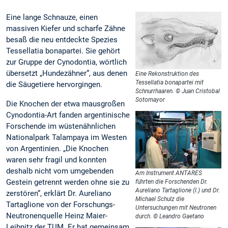
Eine lange Schnauze, einen
massiven Kiefer und scharfe Zähne
besaß die neu entdeckte Spezies
Tessellatia bonapartei. Sie gehört
zur Gruppe der Cynodontia, wörtlich
übersetzt „Hundezähner“, aus denen
Eine Rekonstruktion des
Tessellatia bonapartei mit
die Säugetiere hervorgingen.
Schnurrhaaren. © Juan Cristobal
Sotomayor
Die Knochen der etwa mausgroßen
Cynodontia-Art fanden argentinische
Forschende im wüstenähnlichen
Nationalpark Talampaya im Westen
von Argentinien. „Die Knochen
waren sehr fragil und konnten
deshalb nicht vom umgebenden
Am Instrument ANTARES
Gestein getrennt werden ohne sie zu
führten die Forschenden Dr.
Aureliano Tartaglione (l.) und Dr.
zerstören“, erklärt Dr. Aureliano
Michael Schulz die
Tartaglione von der Forschungs-
Untersuchungen mit Neutronen
Neutronenquelle Heinz Maier-
durch. © Leandro Gaetano
Leibnitz der TUM. Er hat gemeinsam