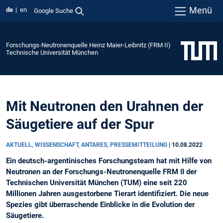
Menü
de
en
Google Suche
Forschungs-Neutronenquelle Heinz Maier-Leibnitz (FRM II)
Technische Universität München
Mit Neutronen den Urahnen der
Säugetiere auf der Spur
AKTUELL, WISSENSCHAFT, ANTARES, PRESSEMITTEILUNG
|
10.08.2022
Ein deutsch-argentinisches Forschungsteam hat mit Hilfe von
Neutronen an der Forschungs-Neutronenquelle FRM II der
Technischen Universität München (TUM) eine seit 220
Millionen Jahren ausgestorbene Tierart identifiziert. Die neue
Spezies gibt überraschende Einblicke in die Evolution der
Säugetiere.