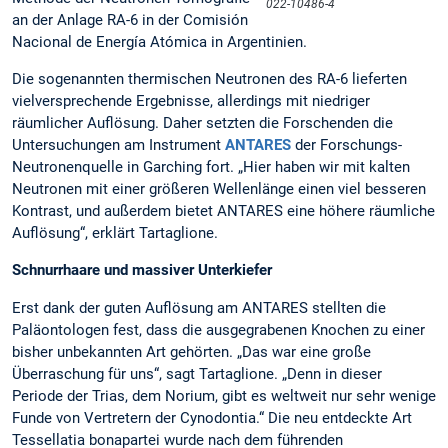
022-10486-4
an der Anlage RA-6 in der Comisión
Nacional de Energía Atómica in Argentinien.
Die sogenannten thermischen Neutronen des RA-6 lieferten
vielversprechende Ergebnisse, allerdings mit niedriger
räumlicher Auflösung. Daher setzten die Forschenden die
Untersuchungen am Instrument
ANTARES
der Forschungs-
Neutronenquelle in Garching fort. „Hier haben wir mit kalten
Neutronen mit einer größeren Wellenlänge einen viel besseren
Kontrast, und außerdem bietet ANTARES eine höhere räumliche
Auflösung“, erklärt Tartaglione.
Schnurrhaare und massiver Unterkiefer
Erst dank der guten Auflösung am ANTARES stellten die
Paläontologen fest, dass die ausgegrabenen Knochen zu einer
bisher unbekannten Art gehörten. „Das war eine große
Überraschung für uns“, sagt Tartaglione. „Denn in dieser
Periode der Trias, dem Norium, gibt es weltweit nur sehr wenige
Funde von Vertretern der Cynodontia.“ Die neu entdeckte Art
Tessellatia bonapartei wurde nach dem führenden