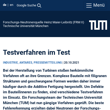
Menü
de
en
Google Suche
Forschungs-Neutronenquelle Heinz Maier-Leibnitz (FRM II)
Technische Universität München
Testverfahren im Test
INDUSTRIE, ANTARES, PRESSEMITTEILUNG
|
20.10.2021
Bei der Herstellung von Turbinen stoßen herkömmliche
Verfahren oft an ihre Grenzen. Komplexe Bauteile mit filigranen
Strukturen und geschwungene Formen werden daher immer
häufiger durch die Additive Fertigung hergestellt. Um Defekte
im Bauteilinneren zu finden, sind verschiedene Testverfahren
im Einsatz. Ein Forschungsteam der Technischen Universität
München (TUM) hat nun gängige Verfahren geprüft. Die beste
Fehlererkennung erzielten dabei Neutronen der Forschungs-