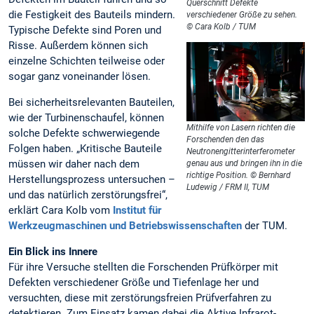
Querschnitt Defekte
die Festigkeit des Bauteils mindern.
verschiedener Größe zu sehen.
© Cara Kolb / TUM
Typische Defekte sind Poren und
Risse. Außerdem können sich
einzelne Schichten teilweise oder
sogar ganz voneinander lösen.
Bei sicherheitsrelevanten Bauteilen,
wie der Turbinenschaufel, können
Mithilfe von Lasern richten die
solche Defekte schwerwiegende
Forschenden den das
Folgen haben. „Kritische Bauteile
Neutronengitterinterferometer
müssen wir daher nach dem
genau aus und bringen ihn in die
richtige Position. © Bernhard
Herstellungsprozess untersuchen –
Ludewig / FRM II, TUM
und das natürlich zerstörungsfrei“,
erklärt Cara Kolb vom
Institut für
Werkzeugmaschinen und Betriebswissenschaften
der TUM.
Ein Blick ins Innere
Für ihre Versuche stellten die Forschenden Prüfkörper mit
Defekten verschiedener Größe und Tiefenlage her und
versuchten, diese mit zerstörungsfreien Prüfverfahren zu
detektieren. Zum Einsatz kamen dabei die Aktive Infrarot-