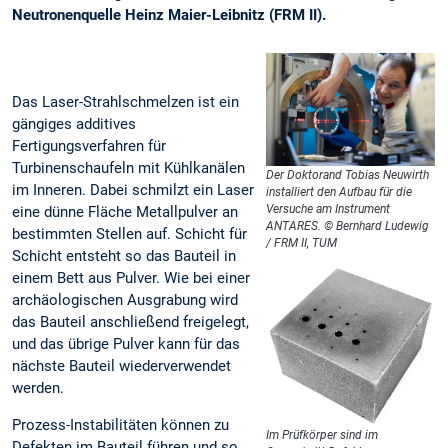
Neutronenquelle Heinz Maier-Leibnitz (FRM II).
Das Laser-Strahlschmelzen ist ein
gängiges additives
Fertigungsverfahren für
Turbinenschaufeln mit Kühlkanälen
Der Doktorand Tobias Neuwirth
im Inneren. Dabei schmilzt ein Laser
installiert den Aufbau für die
Versuche am Instrument
eine dünne Fläche Metallpulver an
ANTARES. © Bernhard Ludewig
bestimmten Stellen auf. Schicht für
/ FRM II, TUM
Schicht entsteht so das Bauteil in
einem Bett aus Pulver. Wie bei einer
archäologischen Ausgrabung wird
das Bauteil anschließend freigelegt,
und das übrige Pulver kann für das
nächste Bauteil wiederverwendet
werden.
Prozess-Instabilitäten können zu
Im Prüfkörper sind im
Defekten im Bauteil führen und so