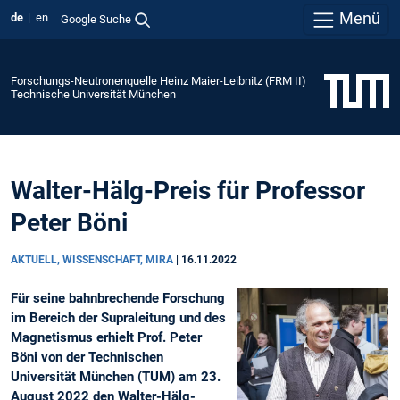
Menü
de
en
Google Suche
Forschungs-Neutronenquelle Heinz Maier-Leibnitz (FRM II)
Technische Universität München
Walter-Hälg-Preis für Professor
Peter Böni
AKTUELL, WISSENSCHAFT, MIRA
|
16.11.2022
Für seine bahnbrechende Forschung
im Bereich der Supraleitung und des
Magnetismus erhielt Prof. Peter
Böni von der Technischen
Universität München (TUM) am 23.
August 2022 den Walter-Hälg-