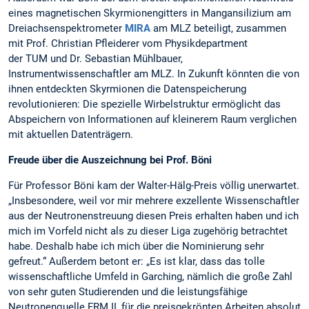
eines magnetischen Skyrmionengitters in Mangansilizium am
Dreiachsenspektrometer
MIRA
am MLZ beteiligt, zusammen
mit Prof. Christian Pfleiderer vom Physikdepartment
der TUM und Dr. Sebastian Mühlbauer,
Instrumentwissenschaftler am MLZ. In Zukunft könnten die von
ihnen entdeckten Skyrmionen die Datenspeicherung
revolutionieren: Die spezielle Wirbelstruktur ermöglicht das
Abspeichern von Informationen auf kleinerem Raum verglichen
mit aktuellen Datenträgern.
Freude über die Auszeichnung bei Prof. Böni
Für Professor Böni kam der Walter-Hälg-Preis völlig unerwartet.
„Insbesondere, weil vor mir mehrere exzellente Wissenschaftler
aus der Neutronenstreuung diesen Preis erhalten haben und ich
mich im Vorfeld nicht als zu dieser Liga zugehörig betrachtet
habe. Deshalb habe ich mich über die Nominierung sehr
gefreut.“ Außerdem betont er: „Es ist klar, dass das tolle
wissenschaftliche Umfeld in Garching, nämlich die große Zahl
von sehr guten Studierenden und die leistungsfähige
Neutronenquelle FRM II, für die preisgekrönten Arbeiten absolut