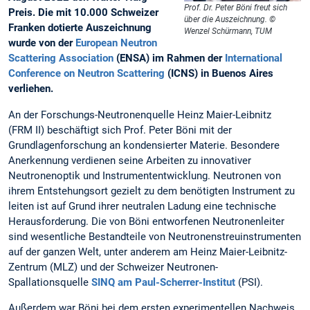
Prof. Dr. Peter Böni freut sich
Preis. Die mit 10.000 Schweizer
über die Auszeichnung. ©
Franken dotierte Auszeichnung
Wenzel Schürmann, TUM
wurde von der
European Neutron
Scattering Association
(ENSA) im Rahmen der
International
Conference on Neutron Scattering
(ICNS) in Buenos Aires
verliehen.
An der Forschungs-Neutronenquelle Heinz Maier-Leibnitz
(FRM II) beschäftigt sich Prof. Peter Böni mit der
Grundlagenforschung an kondensierter Materie. Besondere
Anerkennung verdienen seine Arbeiten zu innovativer
Neutronenoptik und Instrumententwicklung. Neutronen von
ihrem Entstehungsort gezielt zu dem benötigten Instrument zu
leiten ist auf Grund ihrer neutralen Ladung eine technische
Herausforderung. Die von Böni entworfenen Neutronenleiter
sind wesentliche Bestandteile von Neutronenstreuinstrumenten
auf der ganzen Welt, unter anderem am Heinz Maier-Leibnitz-
Zentrum (MLZ) und der Schweizer Neutronen-
Spallationsquelle
SINQ am Paul-Scherrer-Institut
(PSI).
Außerdem war Böni bei dem ersten experimentellen Nachweis