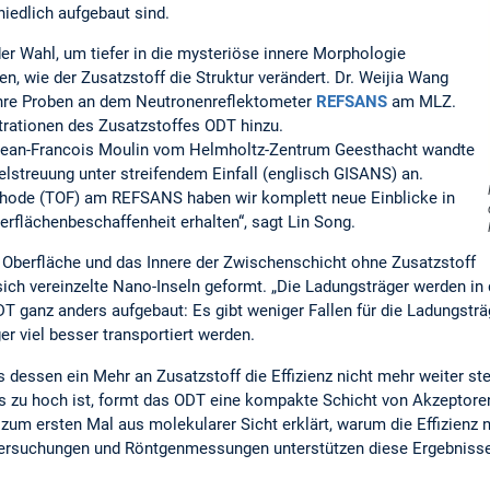
hiedlich aufgebaut sind.
er Wahl, um tiefer in die mysteriöse innere Morphologie
n, wie der Zusatzstoff die Struktur verändert. Dr. Weijia Wang
ihre Proben an dem Neutronenreflektometer
REFSANS
am MLZ.
rationen des Zusatzstoffes ODT hinzu.
 Jean-Francois Moulin vom Helmholtz-Zentrum Geesthacht wandte
lstreuung unter streifendem Einfall (englisch GISANS) an.
thode (TOF) am REFSANS haben wir komplett neue Einblicke in
berflächenbeschaffenheit erhalten“, sagt Lin Song.
e Oberfläche und das Innere der Zwischenschicht ohne Zusatzstoff
ich vereinzelte Nano-Inseln geformt. „Die Ladungsträger werden in d
T ganz anders aufgebaut: Es gibt weniger Fallen für die Ladungstr
er viel besser transportiert werden.
its dessen ein Mehr an Zusatzstoff die Effizienz nicht mehr weiter s
s zu hoch ist, formt das ODT eine kompakte Schicht von Akzeptoren
t zum ersten Mal aus molekularer Sicht erklärt, warum die Effizienz
ersuchungen und Röntgenmessungen unterstützen diese Ergebnisse