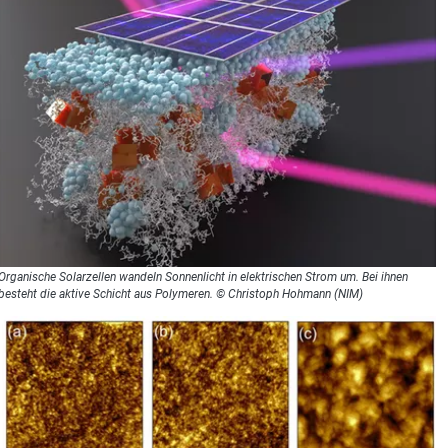
Organische Solarzellen wandeln Sonnenlicht in elektrischen Strom um. Bei ihnen
besteht die aktive Schicht aus Polymeren. © Christoph Hohmann (NIM)