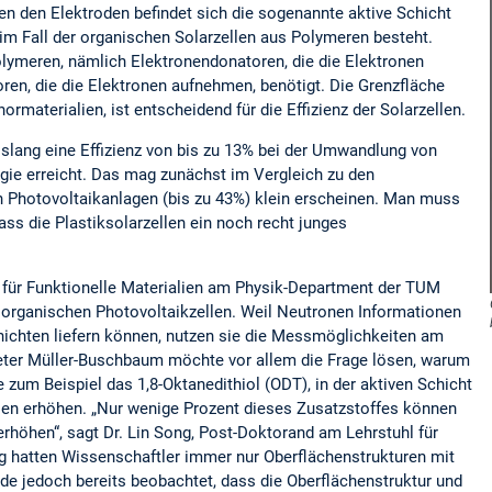
n den Elektroden befindet sich die sogenannte aktive Schicht
 im Fall der organischen Solarzellen aus Polymeren besteht.
lymeren, nämlich Elektronendonatoren, die die Elektronen
ren, die die Elektronen aufnehmen, benötigt. Die Grenzfläche
materialien, ist entscheidend für die Effizienz der Solarzellen.
islang eine Effizienz von bis zu 13% bei der Umwandlung von
rgie erreicht. Das mag zunächst im Vergleich zu den
 Photovoltaikanlagen (bis zu 43%) klein erscheinen. Man muss
ass die Plastiksolarzellen ein noch recht junges
 für Funktionelle Materialien am Physik-Department der TUM
n organischen Photovoltaikzellen. Weil Neutronen Informationen
ichten liefern können, nutzen sie die Messmöglichkeiten am
eter Müller-Buschbaum möchte vor allem die Frage lösen, warum
e zum Beispiel das 1,8-Oktanedithiol (ODT), in der aktiven Schicht
llen erhöhen. „Nur wenige Prozent dieses Zusatzstoffes können
erhöhen“, sagt Dr. Lin Song, Post-Doktorand am Lehrstuhl für
ng hatten Wissenschaftler immer nur Oberflächenstrukturen mit
de jedoch bereits beobachtet, dass die Oberflächenstruktur und