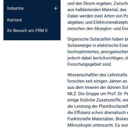
und den Strom ergeben. Zwische
Industrie
aus halbleitenden Material, das
Dabei werden zwei Arten von Po
Karriere
abgeben, und Elektronenakzepto
zwischen den Akzeptor- und Donor
Ihr Besuch am FRM II
Organische Solarzellen haben b
Solarenergie in elektrische Ene
hochoptimierten, anorganischen
jedoch dabei berücksichtigen, d
Forschungsgebiet sind.
Wissenschaftler des Lehrstuhls
forschen seit einigen Jahren a
aus dem Inneren der dünnen Sch
MLZ. Die Gruppe um Prof. Dr. P
einige lösliche Zusatzstoffe, wi
die Leistung der Plastiksolarze
die Effizienz schon dramatisch 
Funktionelle Materialien. Bisla
Mikroskopie untersucht. Es wur