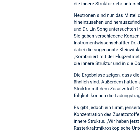
die innere Struktur sehr untersc
Neutronen sind nun das Mittel d
hineinzusehen und herauszufinde
und Dr. Lin Song untersuchten 
Sie gaben verschiedene Konzent
Instrumentwissenschaftler Dr.
dabei die sogenannte Kleinwinke
„Kombiniert mit der Flugzeitme
die innere Struktur und in die O
Die Ergebnisse zeigen, dass di
ähnlich sind. Außerdem hatten s
Struktur mit dem Zusatzstoff OD
folglich können die Ladungsträg
Es gibt jedoch ein Limit, jense
Konzentration des Zusatzstoffe
innere Struktur. „Wir haben jetz
Rasterkraftmikroskopische Unt