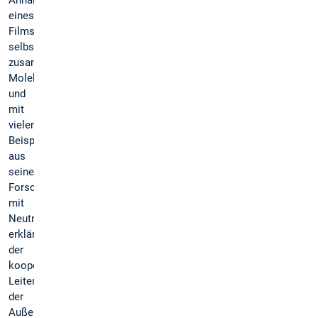
Anhand
eines
Films,
selbst
zusammengesteckten
Molekülen
und
mit
vielen
Beispielen
aus
seiner
Forschung
mit
Neutronen
erklärte
der
kooperative
Leiter
der
Außenstelle