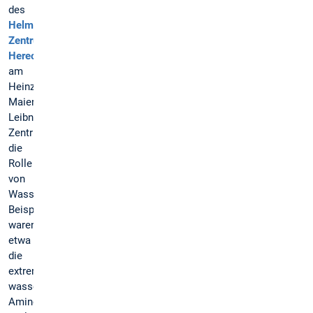
des
Helmholtz-
Zentrums
Hereon
am
Heinz
Maier-
Leibnitz
Zentrum
die
Rolle
von
Wasser.
Beispiele
waren
etwa
die
extrem
wasserlösliche
Aminosäure