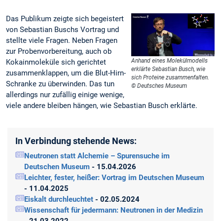
Das Publikum zeigte sich begeistert
von Sebastian Buschs Vortrag und
stellte viele Fragen. Neben Fragen
zur Probenvorbereitung, auch ob
Anhand eines Molekülmodells
Kokainmoleküle sich gerichtet
erklärte Sebastian Busch, wie
zusammenklappen, um die Blut-Hirn-
sich Proteine zusammenfalten.
Schranke zu überwinden. Das tun
© Deutsches Museum
allerdings nur zufällig einige wenige,
viele andere bleiben hängen, wie Sebastian Busch erklärte.
In Verbindung stehende News:
Neutronen statt Alchemie – Spurensuche im
Deutschen Museum
- 15.04.2026
Leichter, fester, heißer: Vortrag im Deutschen Museum
- 11.04.2025
Eiskalt durchleuchtet
- 02.05.2024
Wissenschaft für jedermann: Neutronen in der Medizin
- 21.03.2022