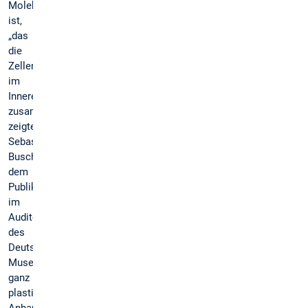
Molekül
ist,
„das
die
Zellen
im
Inneren
zusammenhält“,
zeigte
Sebastian
Busch
dem
Publikum
im
Auditorium
des
Deutschen
Museums
ganz
plastisch.