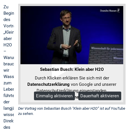
Zu
Beginn
des
Vortrags
„Klein
aber
H2O
–
Warum
brauchen
Sebastian Busch: Klein aber H2O
wir
Wasser
Durch Klicken erklären Sie sich mit der
zum
Datenschutzerklärung
von Google und unserer
Leben?“
Datenschutzerklärung einverstanden.
führte
Einmalig aktivieren
Dauerhaft aktivieren
Mehr Informationen
der
langjährige
Der Vortrag von Sebastian Busch "Klein aber H2O” ist auf YouTube
zu sehen.
wissenschaftliche
Direktor
des