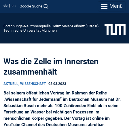
Menü
de
en
Google Suche
Forschungs-Neutronenquelle Heinz Maier-Leibnitz (FRM II)
Technische Universität München
Was die Zelle im Innersten
zusammenhält
AKTUELL, WISSENSCHAFT
|
08.03.2023
Bei seinem öffentlichen Vortrag im Rahmen der Reihe
„Wissenschaft für Jedermann“ im Deutschen Museum hat Dr.
Sebastian Busch mehr als 100 Zuhörenden Einblick in seine
Forschung an Wasser bei wichtigen Prozessen im
menschlichen Körper gegeben. Der Vortag ist online im
YouTube Channel des Deutschen Museums abrufbar.