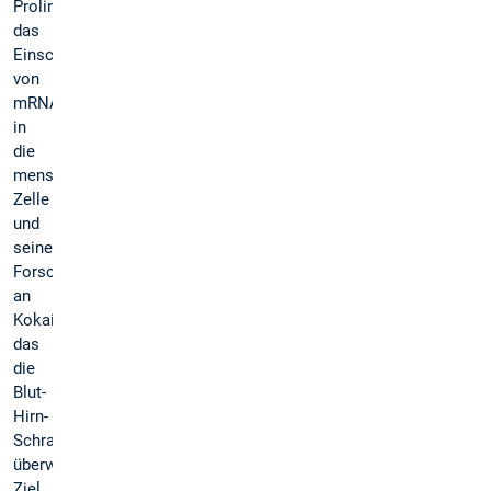
Prolin,
das
Einschleusen
von
mRNA
in
die
menschliche
Zelle
und
seine
Forschung
an
Kokain,
das
die
Blut-
Hirn-
Schranke
überwindet.
Ziel