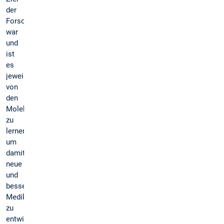
der
Forschenden
war
und
ist
es
jeweils
von
den
Molekülen
zu
lernen,
um
damit
neue
und
bessere
Medikamente
zu
entwickeln.