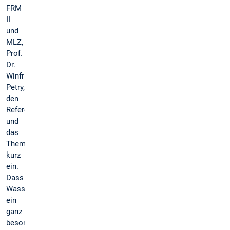
FRM
II
und
MLZ,
Prof.
Dr.
Winfried
Petry,
den
Referenten
und
das
Thema
kurz
ein.
Dass
Wasser
ein
ganz
besonderes