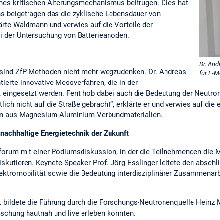
nes kritischen Alterungsmechanismus beitrugen. Dies hat
ns beigetragen das die zyklische Lebensdauer von
lärte Waldmann und verwies auf die Vorteile der
ei der Untersuchung von Batterieanoden.
Dr. And
 sind ZfP-Methoden nicht mehr wegzudenken. Dr. Andreas
für E-M
erte innovative Messverfahren, die in der
tät eingesetzt werden. Fent hob dabei auch die Bedeutung der Neutr
ich nicht auf die Straße gebracht“, erklärte er und verwies auf die
en aus Magnesium-Aluminium-Verbundmaterialien.
 nachhaltige Energietechnik der Zukunft
orum mit einer Podiumsdiskussion, in der die Teilnehmenden die Mög
iskutieren. Keynote-Speaker Prof. Jörg Esslinger leitete den abs
lektromobilität sowie die Bedeutung interdisziplinärer Zusammenarbe
t bildete die Führung durch die Forschungs-Neutronenquelle Heinz Mai
schung hautnah und live erleben konnten.