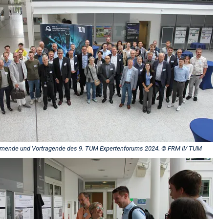
hmende und Vortragende des 9. TUM Expertenforums 2024. © FRM II/ TUM