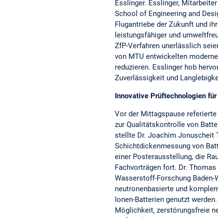
Esslinger. Esslinger, Mitarbei
School of Engineering and Desi
Flugantriebe der Zukunft und ihr
leistungsfähiger und umweltfreu
ZfP-Verfahren unerlässlich seien
von MTU entwickelten modernen
reduzieren. Esslinger hob hervo
Zuverlässigkeit und Langlebigke
Innovative Prüftechnologien fü
Vor der Mittagspause referierte
zur Qualitätskontrolle von Bat
stellte Dr. Joachim Jonuscheit
Schichtdickenmessung von Batte
einer Posterausstellung, die R
Fachvorträgen fort. Dr. Thoma
Wasserstoff-Forschung Baden-Wü
neutronenbasierte und kompleme
Ionen-Batterien genutzt werden
Möglichkeit, zerstörungsfreie 