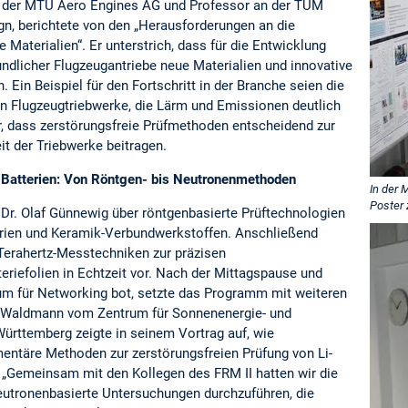
ter der MTU Aero Engines AG und Professor an der TUM
gn, berichtete von den „Herausforderungen an die
e Materialien“. Er unterstrich, dass für die Entwicklung
ndlicher Flugzeugantriebe neue Materialien und innovative
. Ein Beispiel für den Fortschritt in der Branche seien die
 Flugzeugtriebwerke, die Lärm und Emissionen deutlich
r, dass zerstörungsfreie Prüfmethoden entscheidend zur
it der Triebwerke beitragen.
r Batterien: Von Röntgen- bis Neutronenmethoden
In der 
Poster 
 Dr. Olaf Günnewig über röntgenbasierte Prüftechnologien
terien und Keramik-Verbundwerkstoffen. Anschließend
 Terahertz-Messtechniken zur präzisen
riefolien in Echtzeit vor. Nach der Mittagspause und
aum für Networking bot, setzte das Programm mit weiteren
s Waldmann vom Zentrum für Sonnenenergie- und
rttemberg zeigte in seinem Vortrag auf, wie
ntäre Methoden zur zerstörungsfreien Prüfung von Li-
. „Gemeinsam mit den Kollegen des FRM II hatten wir die
neutronenbasierte Untersuchungen durchzuführen, die