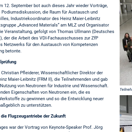
am 12. September bot auch dieses Jahr wieder Vorträge,
e Podiumsdiskussion, die Raum für Austausch und
illes, Industriekoordinator des Heinz Maier-Leibnitz
itsgruppe „Advanced Materials“ am MLZ und Organisator
ie Veranstaltung, gefolgt von Thomas Ullmann (Deutsches
), der die Arbeit des VDI-Fachausschusses zur ZfP
es Netzwerks für den Austausch von Kompetenzen
ng betonte.
lprüfung
Christian Pfleiderer, Wissenschaftlicher Direktor der
nz Maier-Leibnitz (FRM II), die Teilnehmenden und gab
 Nutzung von Neutronen für Industrie und Wissenschaft.
Teilne
enden Eigenschaften von Neutronen ein, die es
 Werkstoffe zu gewinnen und so die Entwicklung neuer
aßgeblich zu unterstützen.
die Flugzeugantriebe der Zukunft
ages war der Vortrag von Keynote-Speaker Prof. Jörg