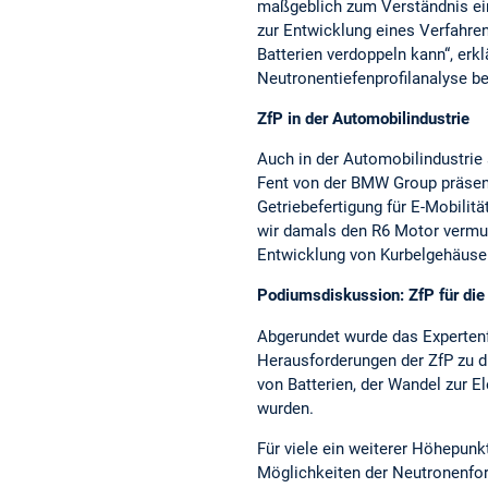
maßgeblich zum Verständnis ei
zur Entwicklung eines Verfahre
Batterien verdoppeln kann“, erk
Neutronentiefenprofilanalyse b
ZfP in der Automobilindustrie
Auch in der Automobilindustrie
Fent von der BMW Group präsenti
Getriebefertigung für E-Mobili
wir damals den R6 Motor vermutl
Entwicklung von Kurbelgehäus
Podiumsdiskussion: ZfP für die
Abgerundet wurde das Expertenf
Herausforderungen der ZfP zu d
von Batterien, der Wandel zur E
wurden.
Für viele ein weiterer Höhepunk
Möglichkeiten der Neutronenfor