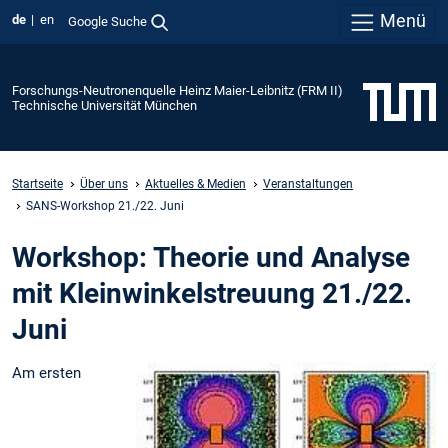
Menü
de
en
Google Suche
Forschungs-Neutronenquelle Heinz Maier-Leibnitz (FRM II)
Technische Universität München
Startseite
Über uns
Aktuelles & Medien
Veranstaltungen
SANS-Workshop 21./22. Juni
Workshop: Theorie und Analyse
mit Kleinwinkelstreuung 21./22.
Juni
Am ersten