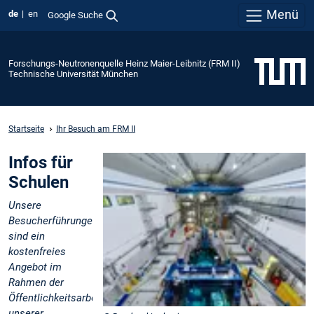
Menü
de
en
Google Suche
Forschungs-Neutronenquelle Heinz Maier-Leibnitz (FRM II)
Technische Universität München
Startseite
Ihr Besuch am FRM II
Infos für
Schulen
Unsere
Besucherführungen
sind ein
kostenfreies
Angebot im
Rahmen der
Öffentlichkeitsarbeit
unserer