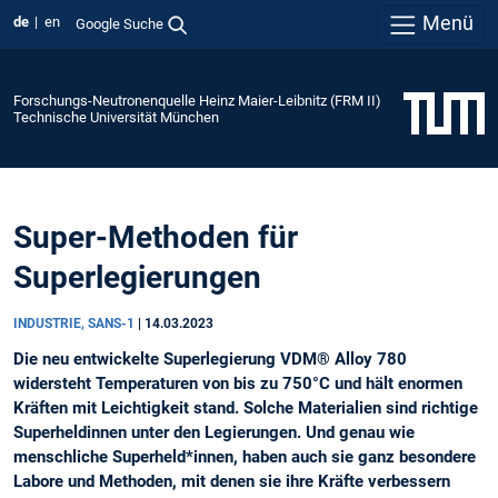
Menü
de
en
Google Suche
Forschungs-Neutronenquelle Heinz Maier-Leibnitz (FRM II)
Technische Universität München
Super-Methoden für
Superlegierungen
INDUSTRIE, SANS-1
|
14.03.2023
Die neu entwickelte Superlegierung VDM® Alloy 780
widersteht Temperaturen von bis zu 750°C und hält enormen
Kräften mit Leichtigkeit stand. Solche Materialien sind richtige
Superheldinnen unter den Legierungen. Und genau wie
menschliche Superheld*innen, haben auch sie ganz besondere
Labore und Methoden, mit denen sie ihre Kräfte verbessern