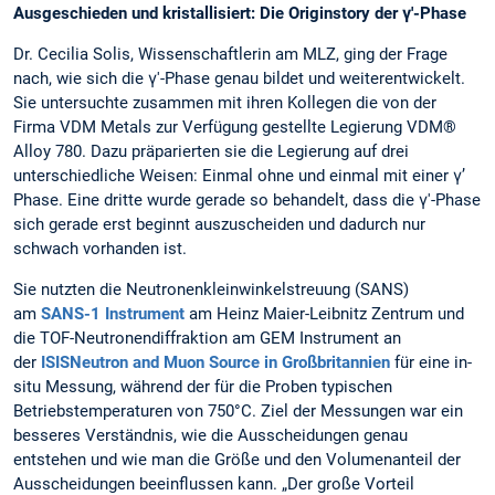
Ausgeschieden und kristallisiert: Die Originstory der γ'-Phase
Dr. Cecilia Solis, Wissenschaftlerin am MLZ, ging der Frage
nach, wie sich die γ'-Phase genau bildet und weiterentwickelt.
Sie untersuchte zusammen mit ihren Kollegen die von der
Firma VDM Metals zur Verfügung gestellte Legierung VDM®
Alloy 780. Dazu präparierten sie die Legierung auf drei
unterschiedliche Weisen: Einmal ohne und einmal mit einer γ’
Phase. Eine dritte wurde gerade so behandelt, dass die γ'-Phase
sich gerade erst beginnt auszuscheiden und dadurch nur
schwach vorhanden ist.
Sie nutzten die Neutronenkleinwinkelstreuung (SANS)
am
SANS-1 Instrument
am Heinz Maier-Leibnitz Zentrum und
die TOF-Neutronendiffraktion am GEM Instrument an
der
ISISNeutron and Muon Source in Großbritannien
für eine in-
situ Messung, während der für die Proben typischen
Betriebstemperaturen von 750°C. Ziel der Messungen war ein
besseres Verständnis, wie die Ausscheidungen genau
entstehen und wie man die Größe und den Volumenanteil der
Ausscheidungen beeinflussen kann. „Der große Vorteil