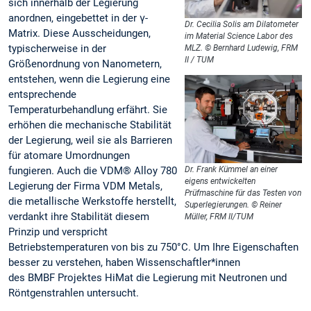
sich innerhalb der Legierung
anordnen, eingebettet in der γ-
Dr. Cecilia Solis am Dilatometer
Matrix. Diese Ausscheidungen,
im Material Science Labor des
typischerweise in der
MLZ. © Bernhard Ludewig, FRM
II / TUM
Größenordnung von Nanometern,
entstehen, wenn die Legierung eine
entsprechende
Temperaturbehandlung erfährt. Sie
erhöhen die mechanische Stabilität
der Legierung, weil sie als Barrieren
für atomare Umordnungen
fungieren. Auch die VDM® Alloy 780
Dr. Frank Kümmel an einer
eigens entwickelten
Legierung der Firma VDM Metals,
Prüfmaschine für das Testen von
die metallische Werkstoffe herstellt,
Superlegierungen. © Reiner
verdankt ihre Stabilität diesem
Müller, FRM II/TUM
Prinzip und verspricht
Betriebstemperaturen von bis zu 750°C. Um Ihre Eigenschaften
besser zu verstehen, haben Wissenschaftler*innen
des BMBF Projektes HiMat die Legierung mit Neutronen und
Röntgenstrahlen untersucht.