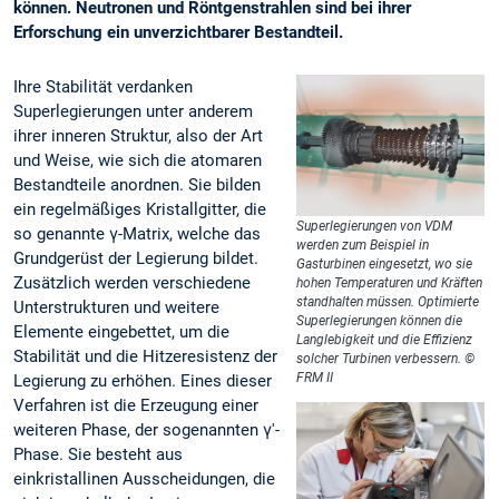
können. Neutronen und Röntgenstrahlen sind bei ihrer
Erforschung ein unverzichtbarer Bestandteil.
Ihre Stabilität verdanken
Superlegierungen unter anderem
ihrer inneren Struktur, also der Art
und Weise, wie sich die atomaren
Bestandteile anordnen. Sie bilden
ein regelmäßiges Kristallgitter, die
Superlegierungen von VDM
so genannte γ-Matrix, welche das
werden zum Beispiel in
Grundgerüst der Legierung bildet.
Gasturbinen eingesetzt, wo sie
Zusätzlich werden verschiedene
hohen Temperaturen und Kräften
standhalten müssen. Optimierte
Unterstrukturen und weitere
Superlegierungen können die
Elemente eingebettet, um die
Langlebigkeit und die Effizienz
Stabilität und die Hitzeresistenz der
solcher Turbinen verbessern. ©
FRM II
Legierung zu erhöhen. Eines dieser
Verfahren ist die Erzeugung einer
weiteren Phase, der sogenannten γ'-
Phase. Sie besteht aus
einkristallinen Ausscheidungen, die