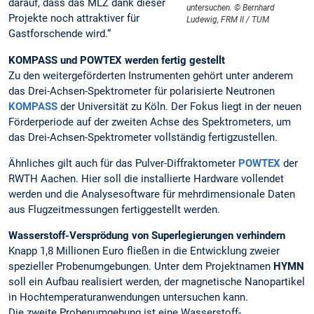
darauf, dass das MLZ dank dieser
untersuchen. © Bernhard
Projekte noch attraktiver für
Ludewig, FRM II / TUM
Gastforschende wird.“
KOMPASS und POWTEX werden fertig gestellt
Zu den weitergeförderten Instrumenten gehört unter anderem
das Drei-Achsen-Spektrometer für polarisierte Neutronen
KOMPASS
der Universität zu Köln. Der Fokus liegt in der neuen
Förderperiode auf der zweiten Achse des Spektrometers, um
das Drei-Achsen-Spektrometer vollständig fertigzustellen.
Ähnliches gilt auch für das Pulver-Diffraktometer
POWTEX
der
RWTH Aachen. Hier soll die installierte Hardware vollendet
werden und die Analysesoftware für mehrdimensionale Daten
aus Flugzeitmessungen fertiggestellt werden.
Wasserstoff-Versprödung von Superlegierungen verhindern
Knapp 1,8 Millionen Euro fließen in die Entwicklung zweier
spezieller Probenumgebungen. Unter dem Projektnamen
HYMN
soll ein Aufbau realisiert werden, der magnetische Nanopartikel
in Hochtemperaturanwendungen untersuchen kann.
Die zweite Probenumgebung ist eine Wasserstoff-