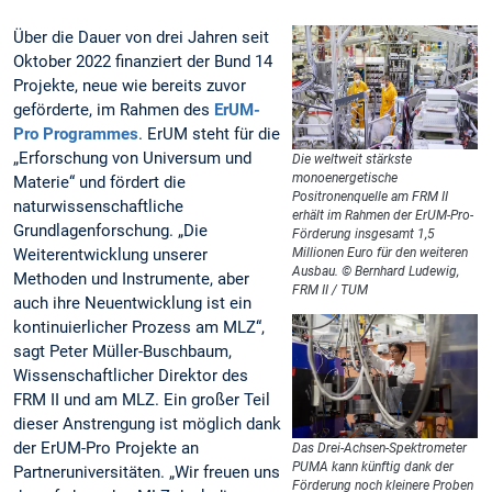
Über die Dauer von drei Jahren seit
Oktober 2022 finanziert der Bund 14
Projekte, neue wie bereits zuvor
geförderte, im Rahmen des
ErUM-
Pro Programmes
. ErUM steht für die
„Erforschung von Universum und
Die weltweit stärkste
monoenergetische
Materie“ und fördert die
Positronenquelle am FRM II
naturwissenschaftliche
erhält im Rahmen der ErUM-Pro-
Grundlagenforschung. „Die
Förderung insgesamt 1,5
Weiterentwicklung unserer
Millionen Euro für den weiteren
Ausbau. © Bernhard Ludewig,
Methoden und Instrumente, aber
FRM II / TUM
auch ihre Neuentwicklung ist ein
kontinuierlicher Prozess am MLZ“,
sagt Peter Müller-Buschbaum,
Wissenschaftlicher Direktor des
FRM II und am MLZ. Ein großer Teil
dieser Anstrengung ist möglich dank
der ErUM-Pro Projekte an
Das Drei-Achsen-Spektrometer
PUMA kann künftig dank der
Partneruniversitäten. „Wir freuen uns
Förderung noch kleinere Proben